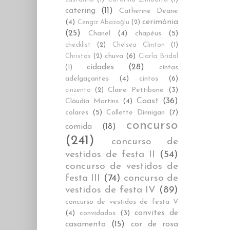
catering
(11)
Catherine Deane
cerimónia
(4)
Cengiz Abazoğlu
(2)
(25)
Chanel
(4)
chapéus
(5)
checklist
(2)
Chelsea Clinton
(1)
chuva
(6)
Christos
(2)
Ciarla Bridal
cidades
(28)
cintas
(1)
adelgaçantes
(4)
cintos
(6)
Claire Pettibone
(3)
cinzento
(2)
Coast
(36)
Cláudia Martins
(4)
colares
(5)
Collette Dinnigan
(7)
concurso
comida
(18)
(241)
concurso de
vestidos de festa II
(54)
concurso de vestidos de
festa III
(74)
concurso de
vestidos de festa IV
(89)
concurso de vestidos de festa V
convites de
(4)
convidados
(3)
casamento
(15)
cor de rosa