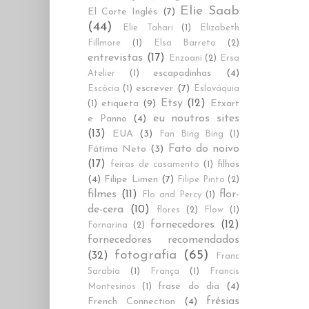
Elie Saab
El Corte Inglés
(7)
(44)
Elie Tahari
(1)
Elizabeth
Fillmore
(1)
Elsa Barreto
(2)
entrevistas
(17)
Enzoani
(2)
Ersa
escapadinhas
(4)
Atelier
(1)
escrever
(7)
Escócia
(1)
Eslováquia
Etsy
(12)
etiqueta
(9)
Etxart
(1)
eu noutros sites
e Panno
(4)
(13)
EUA
(3)
Fan Bing Bing
(1)
Fato do noivo
Fátima Neto
(3)
(17)
filhos
feiras de casamento
(1)
(4)
Filipe Limen
(7)
Filipe Pinto
(2)
filmes
(11)
flor-
Flo and Percy
(1)
de-cera
(10)
flores
(2)
Flow
(1)
fornecedores
(12)
Fornarina
(2)
fornecedores recomendados
fotografia
(65)
(32)
Franc
Sarabia
(1)
França
(1)
Francis
frase do dia
(4)
Montesinos
(1)
frésias
French Connection
(4)