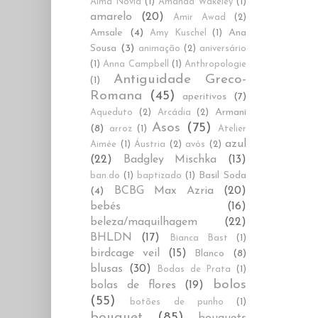
Alma Novia
(1)
Amanda Wakeley
(1)
amarelo
(20)
Amir Awad
(2)
Amsale
(4)
Ana
Amy Kuschel
(1)
Sousa
(3)
animação
(2)
aniversário
(1)
Anna Campbell
(1)
Anthropologie
Antiguidade Greco-
(1)
Romana
(45)
aperitivos
(7)
Armani
Aqueduto
(2)
Arcádia
(2)
Asos
(75)
(8)
arroz
(1)
Atelier
azul
Aimée
(1)
Áustria
(2)
avós
(2)
(22)
Badgley Mischka
(13)
Basil Soda
ban.do
(1)
baptizado
(1)
BCBG Max Azria
(20)
(4)
bebés
(16)
beleza/maquilhagem
(22)
BHLDN
(17)
Bianca Bast
(1)
birdcage veil
(15)
Blanco
(8)
blusas
(30)
Bodas de Prata
(1)
bolos
bolas de flores
(19)
(55)
botões de punho
(1)
bouquet
(85)
bouquets