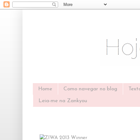
Home
Como navegar no blog
Text
Leia-me na Zankyou