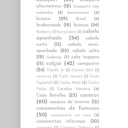
alternativos
(18)
bouquets não
redondos
(8)
boutonniere
(4)
branco
(29)
Brasil
(6)
bridesmaids
(18)
brincos
(34)
cabelo
Burberry
(1)
burocracia
(1)
apanhado
(54)
cabelo
curto
(13)
cabelo semi-
apanhado
(22)
cabelo solto
(19)
cake toppers
cadeiras
(7)
calças
(42)
(15)
campestre
(24)
Candle In
(1)
Cannes 2013
(1)
cantores
(1)
Carla Gomes
(1)
Carlo
Pignatelli
(2)
Carlos Miele
(2)
Carlos
Carolina Herrera
(4)
Paião
(1)
casacos
Casa Batalha
(23)
(60)
casacos de inverno
(12)
casamentos de famosos
(50)
casamentos em casa
(2)
casamentos informais
(30)
castanho
(1)
Catarina Zimbarra
(1)