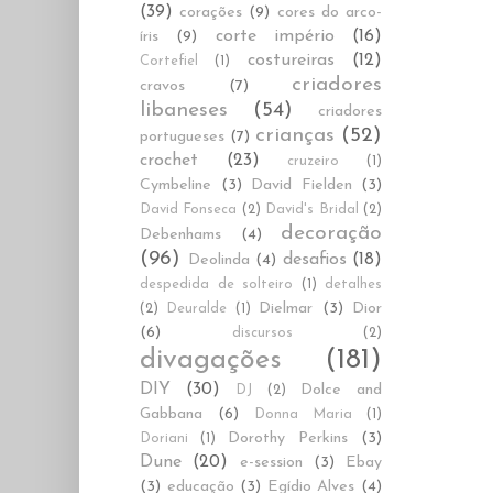
(39)
corações
(9)
cores do arco-
corte império
(16)
íris
(9)
costureiras
(12)
Cortefiel
(1)
criadores
cravos
(7)
libaneses
(54)
criadores
crianças
(52)
portugueses
(7)
crochet
(23)
cruzeiro
(1)
Cymbeline
(3)
David Fielden
(3)
David Fonseca
(2)
David's Bridal
(2)
decoração
Debenhams
(4)
(96)
desafios
(18)
Deolinda
(4)
despedida de solteiro
(1)
detalhes
Dielmar
(3)
Dior
(2)
Deuralde
(1)
(6)
discursos
(2)
divagações
(181)
DIY
(30)
Dolce and
DJ
(2)
Gabbana
(6)
Donna Maria
(1)
Dorothy Perkins
(3)
Doriani
(1)
Dune
(20)
e-session
(3)
Ebay
(3)
educação
(3)
Egídio Alves
(4)