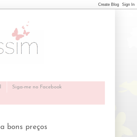
l
Siga-me no Facebook
 a bons preços