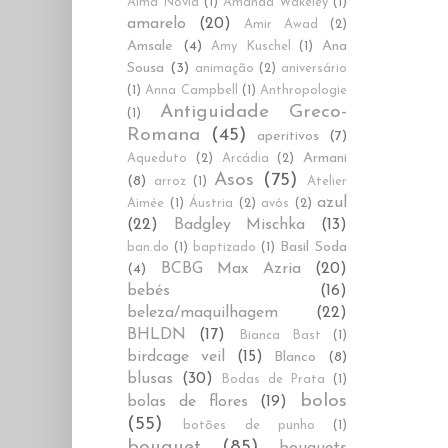
Alma Novia
(1)
Amanda Wakeley
(1)
amarelo
(20)
Amir Awad
(2)
Amsale
(4)
Ana
Amy Kuschel
(1)
Sousa
(3)
animação
(2)
aniversário
(1)
Anna Campbell
(1)
Anthropologie
Antiguidade Greco-
(1)
Romana
(45)
aperitivos
(7)
Armani
Aqueduto
(2)
Arcádia
(2)
Asos
(75)
(8)
arroz
(1)
Atelier
azul
Aimée
(1)
Áustria
(2)
avós
(2)
(22)
Badgley Mischka
(13)
Basil Soda
ban.do
(1)
baptizado
(1)
BCBG Max Azria
(20)
(4)
bebés
(16)
beleza/maquilhagem
(22)
BHLDN
(17)
Bianca Bast
(1)
birdcage veil
(15)
Blanco
(8)
blusas
(30)
Bodas de Prata
(1)
bolos
bolas de flores
(19)
(55)
botões de punho
(1)
bouquet
(85)
bouquets