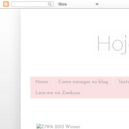
Home
Como navegar no blog
Text
Leia-me na Zankyou