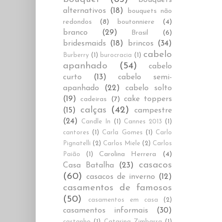
alternativos
(18)
bouquets não
redondos
(8)
boutonniere
(4)
branco
(29)
Brasil
(6)
bridesmaids
(18)
brincos
(34)
cabelo
Burberry
(1)
burocracia
(1)
apanhado
(54)
cabelo
curto
(13)
cabelo semi-
apanhado
(22)
cabelo solto
(19)
cake toppers
cadeiras
(7)
calças
(42)
(15)
campestre
(24)
Candle In
(1)
Cannes 2013
(1)
cantores
(1)
Carla Gomes
(1)
Carlo
Pignatelli
(2)
Carlos Miele
(2)
Carlos
Carolina Herrera
(4)
Paião
(1)
casacos
Casa Batalha
(23)
(60)
casacos de inverno
(12)
casamentos de famosos
(50)
casamentos em casa
(2)
casamentos informais
(30)
castanho
(1)
Catarina Zimbarra
(1)