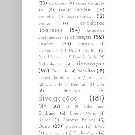
(39)
corações
(9)
cores do arco-
corte império
(16)
íris
(9)
costureiras
(12)
Cortefiel
(1)
criadores
cravos
(7)
libaneses
(54)
criadores
crianças
(52)
portugueses
(7)
crochet
(23)
cruzeiro
(1)
Cymbeline
(3)
David Fielden
(3)
David Fonseca
(2)
David's Bridal
(2)
decoração
Debenhams
(4)
(96)
desafios
(18)
Deolinda
(4)
despedida de solteiro
(1)
detalhes
Dielmar
(3)
Dior
(2)
Deuralde
(1)
(6)
discursos
(2)
divagações
(181)
DIY
(30)
Dolce and
DJ
(2)
Gabbana
(6)
Donna Maria
(1)
Dorothy Perkins
(3)
Doriani
(1)
Dune
(20)
e-session
(3)
Ebay
(3)
educação
(3)
Egídio Alves
(4)