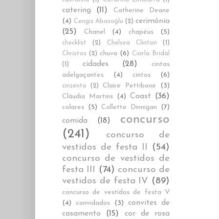
catering
(11)
Catherine Deane
cerimónia
(4)
Cengiz Abazoğlu
(2)
(25)
Chanel
(4)
chapéus
(5)
checklist
(2)
Chelsea Clinton
(1)
chuva
(6)
Christos
(2)
Ciarla Bridal
cidades
(28)
cintas
(1)
adelgaçantes
(4)
cintos
(6)
Claire Pettibone
(3)
cinzento
(2)
Coast
(36)
Cláudia Martins
(4)
colares
(5)
Collette Dinnigan
(7)
concurso
comida
(18)
(241)
concurso de
vestidos de festa II
(54)
concurso de vestidos de
festa III
(74)
concurso de
vestidos de festa IV
(89)
concurso de vestidos de festa V
convites de
(4)
convidados
(3)
casamento
(15)
cor de rosa