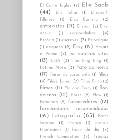
Elie Saab
El Corte Inglés
(7)
(44)
Elie Tahari
(1)
Elizabeth
Fillmore
(1)
Elsa Barreto
(2)
entrevistas
(17)
Enzoani
(2)
Ersa
escapadinhas
(4)
Atelier
(1)
escrever
(7)
Escócia
(1)
Eslováquia
Etsy
(12)
etiqueta
(9)
Etxart
(1)
eu noutros sites
e Panno
(4)
(13)
EUA
(3)
Fan Bing Bing
(1)
Fato do noivo
Fátima Neto
(3)
(17)
filhos
feiras de casamento
(1)
(4)
Filipe Limen
(7)
Filipe Pinto
(2)
filmes
(11)
flor-
Flo and Percy
(1)
de-cera
(10)
flores
(2)
Flow
(1)
fornecedores
(12)
Fornarina
(2)
fornecedores recomendados
fotografia
(65)
(32)
Franc
Sarabia
(1)
França
(1)
Francis
frase do dia
(4)
Montesinos
(1)
frésias
French Connection
(4)