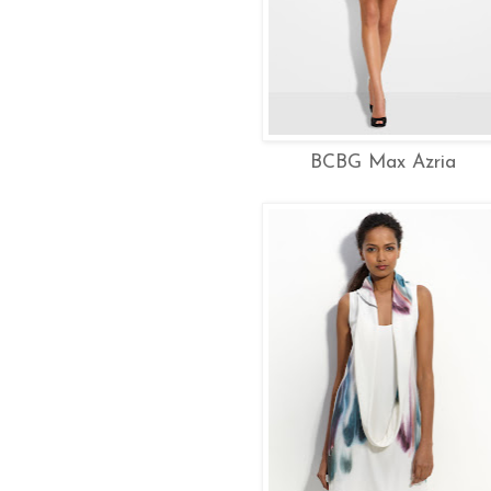
BCBG Max Azria