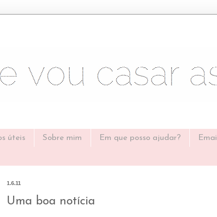
os úteis
Sobre mim
Em que posso ajudar?
Emai
1.6.11
Uma boa notícia