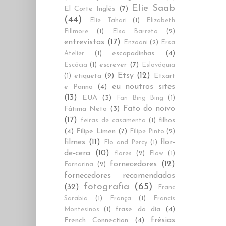
Elie Saab
El Corte Inglés
(7)
(44)
Elie Tahari
(1)
Elizabeth
Fillmore
(1)
Elsa Barreto
(2)
entrevistas
(17)
Enzoani
(2)
Ersa
escapadinhas
(4)
Atelier
(1)
escrever
(7)
Escócia
(1)
Eslováquia
Etsy
(12)
etiqueta
(9)
Etxart
(1)
eu noutros sites
e Panno
(4)
(13)
EUA
(3)
Fan Bing Bing
(1)
Fato do noivo
Fátima Neto
(3)
(17)
filhos
feiras de casamento
(1)
(4)
Filipe Limen
(7)
Filipe Pinto
(2)
filmes
(11)
flor-
Flo and Percy
(1)
de-cera
(10)
flores
(2)
Flow
(1)
fornecedores
(12)
Fornarina
(2)
fornecedores recomendados
fotografia
(65)
(32)
Franc
Sarabia
(1)
França
(1)
Francis
frase do dia
(4)
Montesinos
(1)
frésias
French Connection
(4)