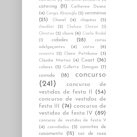
catering
(11)
Catherine Deane
cerimónia
(4)
Cengiz Abazoğlu
(2)
(25)
Chanel
(4)
chapéus
(5)
checklist
(2)
Chelsea Clinton
(1)
chuva
(6)
Christos
(2)
Ciarla Bridal
cidades
(28)
cintas
(1)
adelgaçantes
(4)
cintos
(6)
Claire Pettibone
(3)
cinzento
(2)
Coast
(36)
Cláudia Martins
(4)
colares
(5)
Collette Dinnigan
(7)
concurso
comida
(18)
(241)
concurso de
vestidos de festa II
(54)
concurso de vestidos de
festa III
(74)
concurso de
vestidos de festa IV
(89)
concurso de vestidos de festa V
convites de
(4)
convidados
(3)
casamento
(15)
cor de rosa