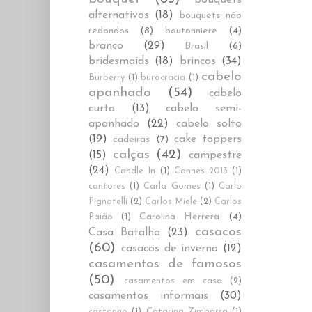
alternativos
(18)
bouquets não
redondos
(8)
boutonniere
(4)
branco
(29)
Brasil
(6)
bridesmaids
(18)
brincos
(34)
cabelo
Burberry
(1)
burocracia
(1)
apanhado
(54)
cabelo
curto
(13)
cabelo semi-
apanhado
(22)
cabelo solto
(19)
cake toppers
cadeiras
(7)
calças
(42)
(15)
campestre
(24)
Candle In
(1)
Cannes 2013
(1)
cantores
(1)
Carla Gomes
(1)
Carlo
Pignatelli
(2)
Carlos Miele
(2)
Carlos
Carolina Herrera
(4)
Paião
(1)
casacos
Casa Batalha
(23)
(60)
casacos de inverno
(12)
casamentos de famosos
(50)
casamentos em casa
(2)
casamentos informais
(30)
castanho
(1)
Catarina Zimbarra
(1)