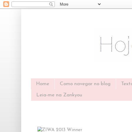
Home
Como navegar no blog
Text
Leia-me na Zankyou