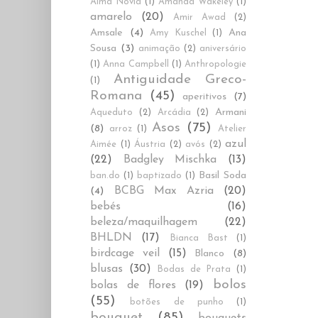
Alma Novia
(1)
Amanda Wakeley
(1)
amarelo
(20)
Amir Awad
(2)
Amsale
(4)
Ana
Amy Kuschel
(1)
Sousa
(3)
animação
(2)
aniversário
(1)
Anna Campbell
(1)
Anthropologie
Antiguidade Greco-
(1)
Romana
(45)
aperitivos
(7)
Armani
Aqueduto
(2)
Arcádia
(2)
Asos
(75)
(8)
arroz
(1)
Atelier
azul
Aimée
(1)
Áustria
(2)
avós
(2)
(22)
Badgley Mischka
(13)
Basil Soda
ban.do
(1)
baptizado
(1)
BCBG Max Azria
(20)
(4)
bebés
(16)
beleza/maquilhagem
(22)
BHLDN
(17)
Bianca Bast
(1)
birdcage veil
(15)
Blanco
(8)
blusas
(30)
Bodas de Prata
(1)
bolos
bolas de flores
(19)
(55)
botões de punho
(1)
bouquet
(85)
bouquets