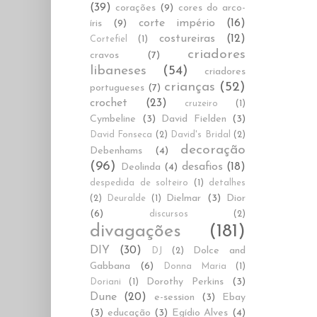
(39)
corações
(9)
cores do arco-
corte império
(16)
íris
(9)
costureiras
(12)
Cortefiel
(1)
criadores
cravos
(7)
libaneses
(54)
criadores
crianças
(52)
portugueses
(7)
crochet
(23)
cruzeiro
(1)
Cymbeline
(3)
David Fielden
(3)
David Fonseca
(2)
David's Bridal
(2)
decoração
Debenhams
(4)
(96)
desafios
(18)
Deolinda
(4)
despedida de solteiro
(1)
detalhes
Dielmar
(3)
Dior
(2)
Deuralde
(1)
(6)
discursos
(2)
divagações
(181)
DIY
(30)
Dolce and
DJ
(2)
Gabbana
(6)
Donna Maria
(1)
Dorothy Perkins
(3)
Doriani
(1)
Dune
(20)
e-session
(3)
Ebay
(3)
educação
(3)
Egídio Alves
(4)