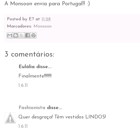
A Monsoon envia para Portugal!! :)
Posted by
E?
at
11:28
Marcadores:
Monsoon
3 comentários:
Eulália disse...
Finalmente!!!!!!!!
1.6.11
Fashionista
disse...
Quer desgraça! Têm vestidos LINDOS!
1.6.11