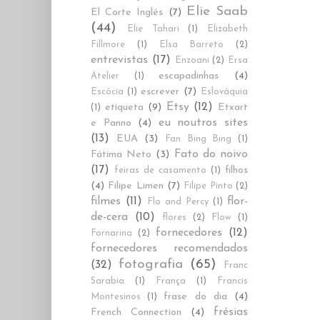
Elie Saab
El Corte Inglés
(7)
(44)
Elie Tahari
(1)
Elizabeth
Fillmore
(1)
Elsa Barreto
(2)
entrevistas
(17)
Enzoani
(2)
Ersa
escapadinhas
(4)
Atelier
(1)
escrever
(7)
Escócia
(1)
Eslováquia
Etsy
(12)
etiqueta
(9)
Etxart
(1)
eu noutros sites
e Panno
(4)
(13)
EUA
(3)
Fan Bing Bing
(1)
Fato do noivo
Fátima Neto
(3)
(17)
filhos
feiras de casamento
(1)
(4)
Filipe Limen
(7)
Filipe Pinto
(2)
filmes
(11)
flor-
Flo and Percy
(1)
de-cera
(10)
flores
(2)
Flow
(1)
fornecedores
(12)
Fornarina
(2)
fornecedores recomendados
fotografia
(65)
(32)
Franc
Sarabia
(1)
França
(1)
Francis
frase do dia
(4)
Montesinos
(1)
frésias
French Connection
(4)