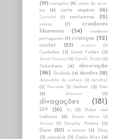
(39)
corações
(9)
cores do arco-
corte império
(16)
íris
(9)
costureiras
(12)
Cortefiel
(1)
criadores
cravos
(7)
libaneses
(54)
criadores
crianças
(52)
portugueses
(7)
crochet
(23)
cruzeiro
(1)
Cymbeline
(3)
David Fielden
(3)
David Fonseca
(2)
David's Bridal
(2)
decoração
Debenhams
(4)
(96)
desafios
(18)
Deolinda
(4)
despedida de solteiro
(1)
detalhes
Dielmar
(3)
Dior
(2)
Deuralde
(1)
(6)
discursos
(2)
divagações
(181)
DIY
(30)
Dolce and
DJ
(2)
Gabbana
(6)
Donna Maria
(1)
Dorothy Perkins
(3)
Doriani
(1)
Dune
(20)
e-session
(3)
Ebay
(3)
educação
(3)
Egídio Alves
(4)