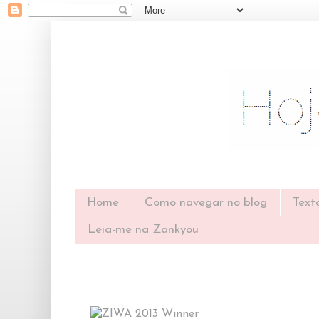
Home
Como navegar no blog
Text
Leia-me na Zankyou