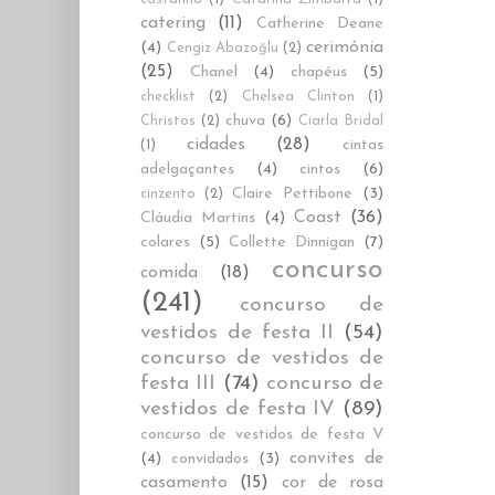
catering
(11)
Catherine Deane
cerimónia
(4)
Cengiz Abazoğlu
(2)
(25)
Chanel
(4)
chapéus
(5)
checklist
(2)
Chelsea Clinton
(1)
chuva
(6)
Christos
(2)
Ciarla Bridal
cidades
(28)
cintas
(1)
adelgaçantes
(4)
cintos
(6)
Claire Pettibone
(3)
cinzento
(2)
Coast
(36)
Cláudia Martins
(4)
colares
(5)
Collette Dinnigan
(7)
concurso
comida
(18)
(241)
concurso de
vestidos de festa II
(54)
concurso de vestidos de
festa III
(74)
concurso de
vestidos de festa IV
(89)
concurso de vestidos de festa V
convites de
(4)
convidados
(3)
casamento
(15)
cor de rosa