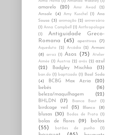
Alma Novia
(1)
Amanda Wakeley
(1)
amarelo
(20)
Amir Awad
(2)
Amsale
(4)
Ana
Amy Kuschel
(1)
Sousa
(3)
animação
(2)
aniversário
(1)
Anna Campbell
(1)
Anthropologie
Antiguidade Greco-
(1)
Romana
(45)
aperitivos
(7)
Armani
Aqueduto
(2)
Arcádia
(2)
Asos
(75)
(8)
arroz
(1)
Atelier
azul
Aimée
(1)
Áustria
(2)
avós
(2)
(22)
Badgley Mischka
(13)
Basil Soda
ban.do
(1)
baptizado
(1)
BCBG Max Azria
(20)
(4)
bebés
(16)
beleza/maquilhagem
(22)
BHLDN
(17)
Bianca Bast
(1)
birdcage veil
(15)
Blanco
(8)
blusas
(30)
Bodas de Prata
(1)
bolos
bolas de flores
(19)
(55)
botões de punho
(1)
bouquet
(85)
bouquets