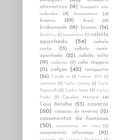
alternativos
(18)
bouquets não
redondos
(8)
boutonniere
(4)
branco
(29)
Brasil
(6)
bridesmaids
(18)
brincos
(34)
cabelo
Burberry
(1)
burocracia
(1)
apanhado
(54)
cabelo
curto
(13)
cabelo semi-
apanhado
(22)
cabelo solto
(19)
cake toppers
cadeiras
(7)
calças
(42)
(15)
campestre
(24)
Candle In
(1)
Cannes 2013
(1)
cantores
(1)
Carla Gomes
(1)
Carlo
Pignatelli
(2)
Carlos Miele
(2)
Carlos
Carolina Herrera
(4)
Paião
(1)
casacos
Casa Batalha
(23)
(60)
casacos de inverno
(12)
casamentos de famosos
(50)
casamentos em casa
(2)
casamentos informais
(30)
castanho
(1)
Catarina Zimbarra
(1)