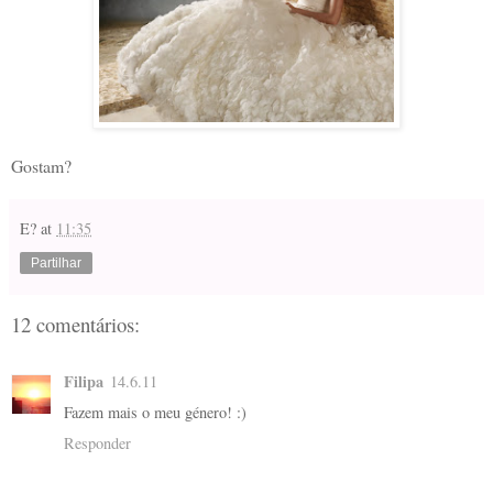
Gostam?
E?
at
11:35
Partilhar
12 comentários:
Filipa
14.6.11
Fazem mais o meu género! :)
Responder