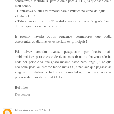
contratava a Matilde B. para o dia e para a TTD, já que esse era o
meu sonho,
- Contratava o Rui Drummond para a música no copo-de-água
- Balões LED
- Talvez tivesse tido um 2º vestido, mas sinceramente gosto tanto
do meu que não sei se o faria :)
E pronto, haveria outros pequenos pormenores que podia
acrescentar ao dia mas estes seriam os principais!
Há, talvez também tivesse pesquisado por locais mais
emblemáticos para o copo-de-água, mas tb na minha zona não há
nada por perto e os que gosto mesmo estão bem longe, julgo que
não seria possível mesmo tendo mais €€, a não ser que pagasse as
viagens e estadias a todos os convidados, mas para isso ia
precisar de mais de 30 mil €€ lol
Beijinhos
Responder
Idiossincrasias
22.6.11