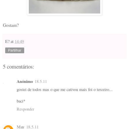
Gostam?
E?
at
14:49
Partilhar
5 comentários:
Anónimo
18.5.11
gostei de todos mas o que me cativou mais foi o terceiro...
baci*
Responder
May
18.5.11