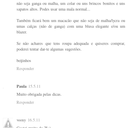
não seja ganga ou malha, um colar ou uns brincos bonitos e uns
sapatos altos. Podes usar uma mala normal...
Também ficará bem um macacão que não seja de malha/lycra ou
umas calças (não de ganga) com uma blusa elegante e/ou um
blazer.
Se não achares que tens roupa adequada e quiseres comprar,
poderei tentar dar-te algumas sugestões.
beijinhos
Responder
Paula
15.5.11
Muito obrigada pelas dicas.
Responder
veeny
16.5.11
Gostei muito do 2º :)