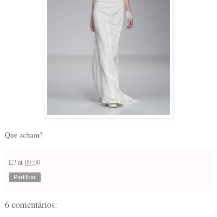
Que acham?
E?
at
09:00
Partilhar
6 comentários: