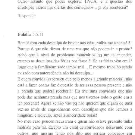
Outro assunto que podes explorar HVCA, é a questão dos
envelopes vazios nas ofertas dos convidados... já vos aconteceu?
Responder
Eulália
5.5.11
Bem é com cada desculpa de bradar aos céus, valha-me a santa!!!!
Porque é que não dizem de uma vez que não podem ir e pronto?
Acho que a nível de problemas monetários qq um ia entender,
excepto as desculpas das férias por favor!!! Se as férias vêm em 1º
lugar que a família/amizade tamos mal... E mesmo trabalho sendo
avisado com antecedência não há desculpa...
E quem convida (espero eu que pelo menos a grande maioria), não
está a fazer contas faz é questão de ter essa pessoa presente e não
a prenda que poderá receber!!! Eu tive uma convidada que não
pode dar nenhuma prenda mas que nos tivemos todo o gosto em a
ter presente! Agora se não vão pq não querem que digam de uma
vez ao invés de engronharem com desculpas que não lembra a
ninguém, é rídiculo, antes a sinceridade bolas!
No meu caso poucos recusaram e quem não esteve presente tinha
motivos para tal, excepto um casal de convidados desavindo com
outros, que mesmo tendo nós dito que seriam colocados em