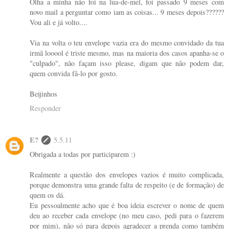
Olha a minha não foi na lua-de-mel, foi passado 9 meses com
novo mail a perguntar como iam as coisas... 9 meses depois??????
Vou ali e já volto....
Via na volta o teu envelope vazia era do mesmo convidado da tua
irmã looool é triste mesmo, mas na maioria dos casos apanha-se o
"culpado", não façam isso please, digam que não podem dar,
quem convida fâ-lo por gosto.
Beijinhos
Responder
E?
5.5.11
Obrigada a todas por participarem :)
Realmente a questão dos envelopes vazios é muito complicada,
porque demonstra uma grande falta de respeito (e de formação) de
quem os dá.
Eu pessoalmente acho que é boa ideia escrever o nome de quem
deu ao receber cada envelope (no meu caso, pedi para o fazerem
por mim), não só para depois agradecer a prenda como também