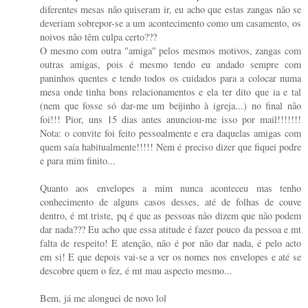
diferentes mesas não quiseram ir, eu acho que estas zangas não se
deveriam sobrepor-se a um acontecimento como um casamento, os
noivos não têm culpa certo???
O mesmo com outra "amiga" pelos mesmos motivos, zangas com
outras amigas, pois é mesmo tendo eu andado sempre com
paninhos quentes e tendo todos os cuidados para a colocar numa
mesa onde tinha bons relacionamentos e ela ter dito que ia e tal
(nem que fosse só dar-me um beijinho à igreja...) no final não
foi!!! Pior, uns 15 dias antes anunciou-me isso por mail!!!!!!!
Nota: o convite foi feito pessoalmente e era daquelas amigas com
quem saía habitualmente!!!!! Nem é preciso dizer que fiquei podre
e para mim finito...
Quanto aos envelopes a mim nunca aconteceu mas tenho
conhecimento de alguns casos desses, até de folhas de couve
dentro, é mt triste, pq é que as pessoas não dizem que não podem
dar nada??? Eu acho que essa atitude é fazer pouco da pessoa e mt
falta de respeito! E atenção, não é por não dar nada, é pelo acto
em si! E que depois vai-se a ver os nomes nos envelopes e até se
descobre quem o fez, é mt mau aspecto mesmo...
Bem, já me alonguei de novo lol