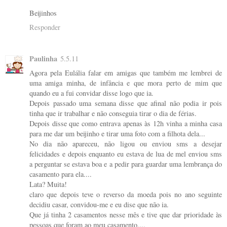
Beijinhos
Responder
Paulinha
5.5.11
Agora pela Eulália falar em amigas que também me lembrei de
uma amiga minha, de infância e que mora perto de mim que
quando eu a fui convidar disse logo que ia.
Depois passado uma semana disse que afinal não podia ir pois
tinha que ir trabalhar e não conseguia tirar o dia de férias.
Depois disse que como entrava apenas às 12h vinha a minha casa
para me dar um beijinho e tirar uma foto com a filhota dela...
No dia não apareceu, não ligou ou enviou sms a desejar
felicidades e depois enquanto eu estava de lua de mel enviou sms
a perguntar se estava boa e a pedir para guardar uma lembrança do
casamento para ela....
Lata? Muita!
claro que depois teve o reverso da moeda pois no ano seguinte
decidiu casar, convidou-me e eu dise que não ia.
Que já tinha 2 casamentos nesse mês e tive que dar prioridade às
pessoas que foram ao meu casamento....