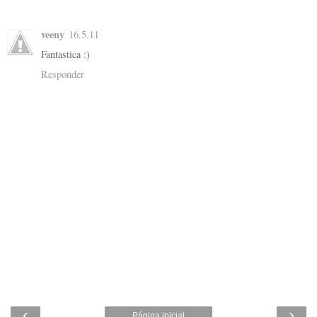
veeny
16.5.11
Fantastica :)
Responder
‹
›
Página inicial