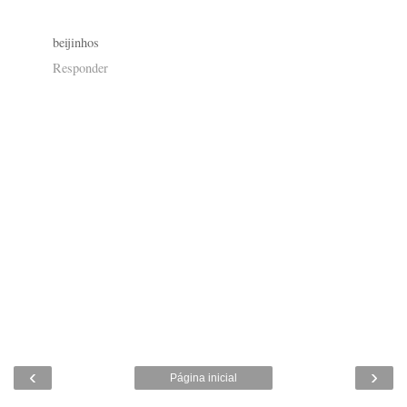
beijinhos
Responder
‹
›
Página inicial