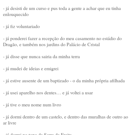
- já desisti de um curso e pus toda a gente a achar que eu tinha
enlouquecido
- já fiz voluntariado
- já ponderei fazer a recepção do meu casamento no estádio do
Dragão, e também nos jardins do Palácio de Cristal
- já disse que nunca sairia da minha terra
- já mudei de ideias e emigrei
- já estive ausente de um baptizado - o da minha própria afilhada
- já usei aparelho nos dentes… e já voltei a usar
- já tive o meu nome num livro
- já dormi dentro de um castelo, e dentro das muralhas de outro ao
ar livre
- já dormi no topo da Serra da Freita