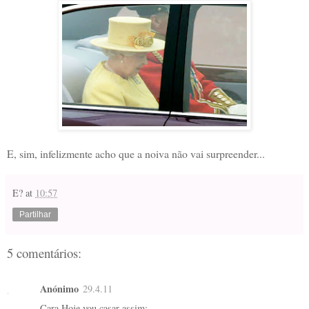
E, sim, infelizmente acho que a noiva não vai surpreender...
E?
at
10:57
Partilhar
5 comentários:
Anónimo
29.4.11
Cara Hoje vou casar assim: