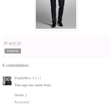
E?
at
07:50
Partilhar
6 comentários:
PauloSilva
8.4.11
Tem aqui uns muito bons.
Gostei ;)
Responder