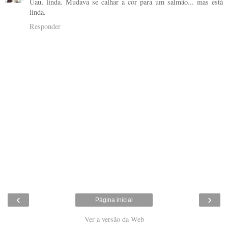
Uau, linda. Mudava se calhar a cor para um salmão... mas está
linda.
Responder
‹
›
Página inicial
Ver a versão da Web