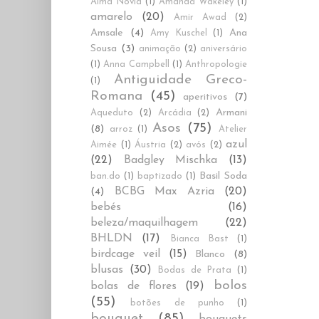
Alma Novia
(1)
Amanda Wakeley
(1)
amarelo
(20)
Amir Awad
(2)
Amsale
(4)
Ana
Amy Kuschel
(1)
Sousa
(3)
animação
(2)
aniversário
(1)
Anna Campbell
(1)
Anthropologie
Antiguidade Greco-
(1)
Romana
(45)
aperitivos
(7)
Armani
Aqueduto
(2)
Arcádia
(2)
Asos
(75)
(8)
arroz
(1)
Atelier
azul
Aimée
(1)
Áustria
(2)
avós
(2)
(22)
Badgley Mischka
(13)
Basil Soda
ban.do
(1)
baptizado
(1)
BCBG Max Azria
(20)
(4)
bebés
(16)
beleza/maquilhagem
(22)
BHLDN
(17)
Bianca Bast
(1)
birdcage veil
(15)
Blanco
(8)
blusas
(30)
Bodas de Prata
(1)
bolos
bolas de flores
(19)
(55)
botões de punho
(1)
bouquet
(85)
bouquets