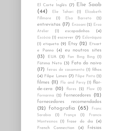
Elie Saab
El Corte Inglés
(7)
(44)
Elie Tahari
(1)
Elizabeth
Fillmore
(1)
Elsa Barreto
(2)
entrevistas
(17)
Enzoani
(2)
Ersa
escapadinhas
(4)
Atelier
(1)
escrever
(7)
Escócia
(1)
Eslováquia
Etsy
(12)
etiqueta
(9)
Etxart
(1)
eu noutros sites
e Panno
(4)
(13)
EUA
(3)
Fan Bing Bing
(1)
Fato do noivo
Fátima Neto
(3)
(17)
filhos
feiras de casamento
(1)
(4)
Filipe Limen
(7)
Filipe Pinto
(2)
filmes
(11)
flor-
Flo and Percy
(1)
de-cera
(10)
flores
(2)
Flow
(1)
fornecedores
(12)
Fornarina
(2)
fornecedores recomendados
fotografia
(65)
(32)
Franc
Sarabia
(1)
França
(1)
Francis
frase do dia
(4)
Montesinos
(1)
frésias
French Connection
(4)