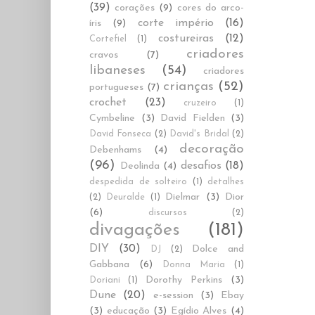
(39)
corações
(9)
cores do arco-
corte império
(16)
íris
(9)
costureiras
(12)
Cortefiel
(1)
criadores
cravos
(7)
libaneses
(54)
criadores
crianças
(52)
portugueses
(7)
crochet
(23)
cruzeiro
(1)
Cymbeline
(3)
David Fielden
(3)
David Fonseca
(2)
David's Bridal
(2)
decoração
Debenhams
(4)
(96)
desafios
(18)
Deolinda
(4)
despedida de solteiro
(1)
detalhes
Dielmar
(3)
Dior
(2)
Deuralde
(1)
(6)
discursos
(2)
divagações
(181)
DIY
(30)
Dolce and
DJ
(2)
Gabbana
(6)
Donna Maria
(1)
Dorothy Perkins
(3)
Doriani
(1)
Dune
(20)
e-session
(3)
Ebay
(3)
educação
(3)
Egídio Alves
(4)