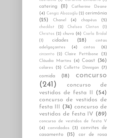
catering
(11)
Catherine Deane
cerimónia
(4)
Cengiz Abazoğlu
(2)
(25)
Chanel
(4)
chapéus
(5)
checklist
(2)
Chelsea Clinton
(1)
chuva
(6)
Christos
(2)
Ciarla Bridal
cidades
(28)
cintas
(1)
adelgaçantes
(4)
cintos
(6)
Claire Pettibone
(3)
cinzento
(2)
Coast
(36)
Cláudia Martins
(4)
colares
(5)
Collette Dinnigan
(7)
concurso
comida
(18)
(241)
concurso de
vestidos de festa II
(54)
concurso de vestidos de
festa III
(74)
concurso de
vestidos de festa IV
(89)
concurso de vestidos de festa V
convites de
(4)
convidados
(3)
casamento
(15)
cor de rosa