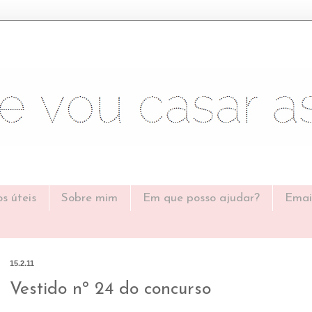
os úteis
Sobre mim
Em que posso ajudar?
Emai
15.2.11
Vestido nº 24 do concurso