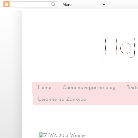
Home
Como navegar no blog
Text
Leia-me na Zankyou