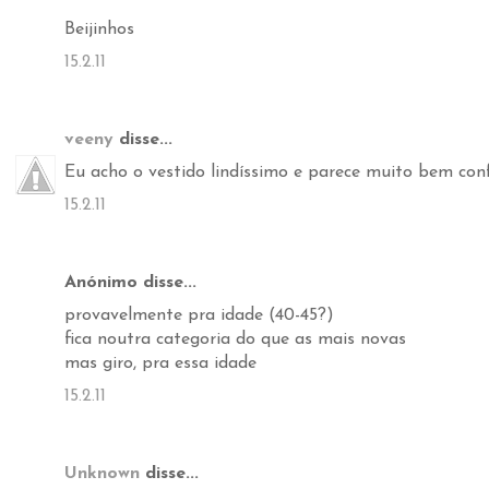
Beijinhos
15.2.11
veeny
disse...
Eu acho o vestido lindíssimo e parece muito bem con
15.2.11
Anónimo disse...
provavelmente pra idade (40-45?)
fica noutra categoria do que as mais novas
mas giro, pra essa idade
15.2.11
Unknown
disse...