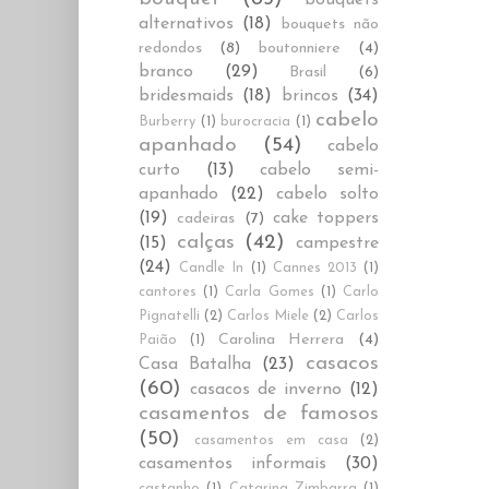
alternativos
(18)
bouquets não
redondos
(8)
boutonniere
(4)
branco
(29)
Brasil
(6)
bridesmaids
(18)
brincos
(34)
cabelo
Burberry
(1)
burocracia
(1)
apanhado
(54)
cabelo
curto
(13)
cabelo semi-
apanhado
(22)
cabelo solto
(19)
cake toppers
cadeiras
(7)
calças
(42)
(15)
campestre
(24)
Candle In
(1)
Cannes 2013
(1)
cantores
(1)
Carla Gomes
(1)
Carlo
Pignatelli
(2)
Carlos Miele
(2)
Carlos
Carolina Herrera
(4)
Paião
(1)
casacos
Casa Batalha
(23)
(60)
casacos de inverno
(12)
casamentos de famosos
(50)
casamentos em casa
(2)
casamentos informais
(30)
castanho
(1)
Catarina Zimbarra
(1)