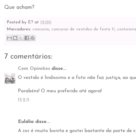
Que acham?
Posted by
E?
at
15:00
Marcadores:
concurso
,
concurso de vestidos de festa II
,
costureir
7 comentários:
Cem Opiniões
disse...
O vestido é lindissimo e a foto não faz justiça, ao qu
Parabéns! O meu preferido até agora!
15.2.11
Eulália disse...
A cor é muito bonita e gostei bastante da parte de c