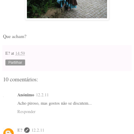
Que acham?
E?
at
14:59
Partilhar
10 comentários:
Anónimo
12.2.11
Acho piroso, mas gostos não se discutem...
Responder
E?
12.2.11