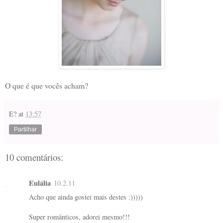
O que é que vocês acham?
E?
at
13:57
Partilhar
10 comentários:
Eulália
10.2.11
Acho que ainda gostei mais destes :)))))
Super românticos, adorei mesmo!!!