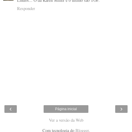
Lindos... O da Karen Miller e o último são TOP.
Responder
‹
›
Página inicial
Ver a versão da Web
Com tecnologia do
Blogger
.