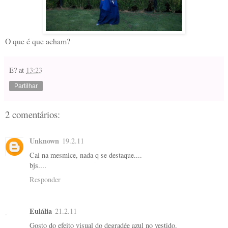
O que é que acham?
E?
at
13:23
Partilhar
2 comentários:
Unknown
19.2.11
Cai na mesmice, nada q se destaque....
bjs....
Responder
Eulália
21.2.11
Gosto do efeito visual do degradée azul no vestido.