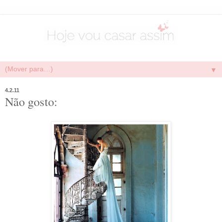
▼
4.2.11
Não gosto: