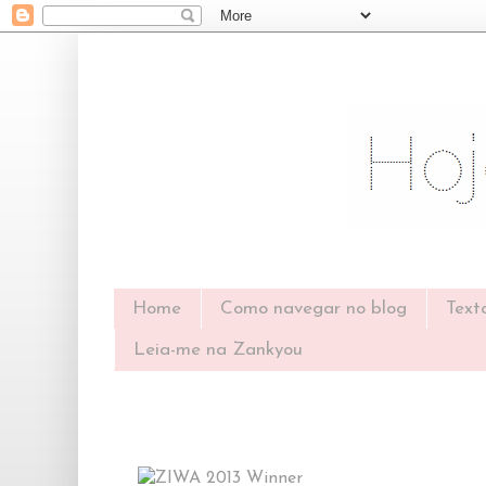
Home
Como navegar no blog
Text
Leia-me na Zankyou