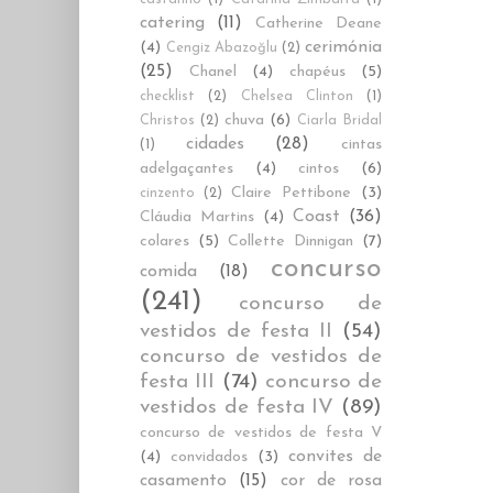
catering
(11)
Catherine Deane
cerimónia
(4)
Cengiz Abazoğlu
(2)
(25)
Chanel
(4)
chapéus
(5)
checklist
(2)
Chelsea Clinton
(1)
chuva
(6)
Christos
(2)
Ciarla Bridal
cidades
(28)
cintas
(1)
adelgaçantes
(4)
cintos
(6)
Claire Pettibone
(3)
cinzento
(2)
Coast
(36)
Cláudia Martins
(4)
colares
(5)
Collette Dinnigan
(7)
concurso
comida
(18)
(241)
concurso de
vestidos de festa II
(54)
concurso de vestidos de
festa III
(74)
concurso de
vestidos de festa IV
(89)
concurso de vestidos de festa V
convites de
(4)
convidados
(3)
casamento
(15)
cor de rosa