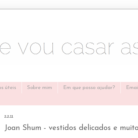
os úteis
Sobre mim
Em que posso ajudar?
Emai
2.2.11
Joan Shum - vestidos delicados e muit