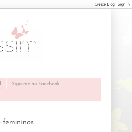
l
Siga-me no Facebook
o femininos