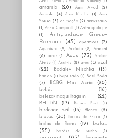
Alma Novia
(1)
Amanda Wakeley
(1)
amarelo
(20)
Amir Awad
(2)
Amsale
(4)
Ana
Amy Kuschel
(1)
Sousa
(3)
animação
(2)
aniversário
(1)
Anna Campbell
(1)
Anthropologie
Antiguidade Greco-
(1)
Romana
(45)
aperitivos
(7)
Armani
Aqueduto
(2)
Arcádia
(2)
Asos
(75)
(8)
arroz
(1)
Atelier
azul
Aimée
(1)
Áustria
(2)
avós
(2)
(22)
Badgley Mischka
(13)
Basil Soda
ban.do
(1)
baptizado
(1)
BCBG Max Azria
(20)
(4)
bebés
(16)
beleza/maquilhagem
(22)
BHLDN
(17)
Bianca Bast
(1)
birdcage veil
(15)
Blanco
(8)
blusas
(30)
Bodas de Prata
(1)
bolos
bolas de flores
(19)
(55)
botões de punho
(1)
bouquet
(85)
bouquets