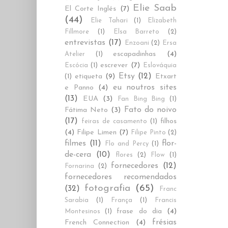
Elie Saab
El Corte Inglés
(7)
(44)
Elie Tahari
(1)
Elizabeth
Fillmore
(1)
Elsa Barreto
(2)
entrevistas
(17)
Enzoani
(2)
Ersa
escapadinhas
(4)
Atelier
(1)
escrever
(7)
Escócia
(1)
Eslováquia
Etsy
(12)
etiqueta
(9)
Etxart
(1)
eu noutros sites
e Panno
(4)
(13)
EUA
(3)
Fan Bing Bing
(1)
Fato do noivo
Fátima Neto
(3)
(17)
filhos
feiras de casamento
(1)
(4)
Filipe Limen
(7)
Filipe Pinto
(2)
filmes
(11)
flor-
Flo and Percy
(1)
de-cera
(10)
flores
(2)
Flow
(1)
fornecedores
(12)
Fornarina
(2)
fornecedores recomendados
fotografia
(65)
(32)
Franc
Sarabia
(1)
França
(1)
Francis
frase do dia
(4)
Montesinos
(1)
frésias
French Connection
(4)