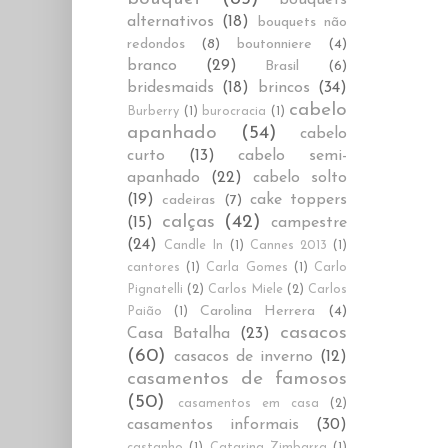
alternativos
(18)
bouquets não
redondos
(8)
boutonniere
(4)
branco
(29)
Brasil
(6)
bridesmaids
(18)
brincos
(34)
cabelo
Burberry
(1)
burocracia
(1)
apanhado
(54)
cabelo
curto
(13)
cabelo semi-
apanhado
(22)
cabelo solto
(19)
cake toppers
cadeiras
(7)
calças
(42)
(15)
campestre
(24)
Candle In
(1)
Cannes 2013
(1)
cantores
(1)
Carla Gomes
(1)
Carlo
Pignatelli
(2)
Carlos Miele
(2)
Carlos
Carolina Herrera
(4)
Paião
(1)
casacos
Casa Batalha
(23)
(60)
casacos de inverno
(12)
casamentos de famosos
(50)
casamentos em casa
(2)
casamentos informais
(30)
castanho
(1)
Catarina Zimbarra
(1)