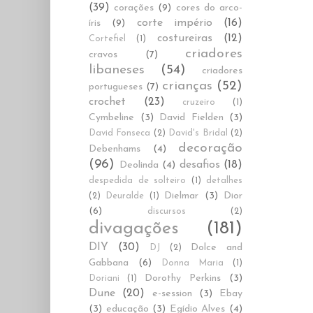
(39)
corações
(9)
cores do arco-
corte império
(16)
íris
(9)
costureiras
(12)
Cortefiel
(1)
criadores
cravos
(7)
libaneses
(54)
criadores
crianças
(52)
portugueses
(7)
crochet
(23)
cruzeiro
(1)
Cymbeline
(3)
David Fielden
(3)
David Fonseca
(2)
David's Bridal
(2)
decoração
Debenhams
(4)
(96)
desafios
(18)
Deolinda
(4)
despedida de solteiro
(1)
detalhes
Dielmar
(3)
Dior
(2)
Deuralde
(1)
(6)
discursos
(2)
divagações
(181)
DIY
(30)
Dolce and
DJ
(2)
Gabbana
(6)
Donna Maria
(1)
Dorothy Perkins
(3)
Doriani
(1)
Dune
(20)
e-session
(3)
Ebay
(3)
educação
(3)
Egídio Alves
(4)