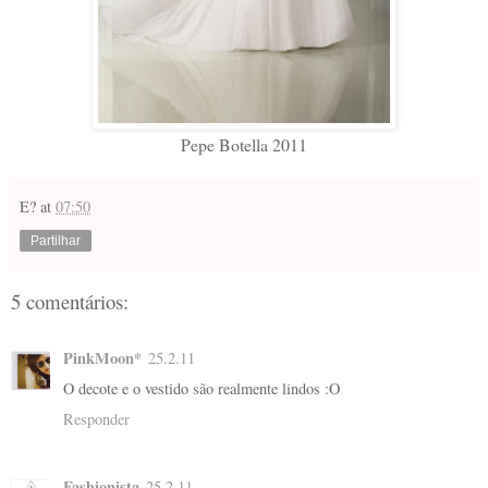
Pepe Botella 2011
E?
at
07:50
Partilhar
5 comentários:
PinkMoon*
25.2.11
O decote e o vestido são realmente lindos :O
Responder
Fashionista
25.2.11