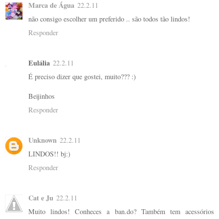
Marca de Água
22.2.11
não consigo escolher um preferido .. são todos tão lindos!
Responder
Eulália
22.2.11
É preciso dizer que gostei, muito??? :)
Beijinhos
Responder
Unknown
22.2.11
LINDOS!! bj:)
Responder
Cat e Ju
22.2.11
Muito lindos! Conheces a ban.do? Também tem acessórios