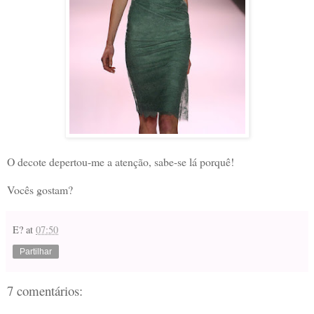
O decote depertou-me a atenção, sabe-se lá porquê!
Vocês gostam?
E?
at
07:50
Partilhar
7 comentários: