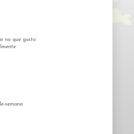
har no que gosto
almente
-de-semana