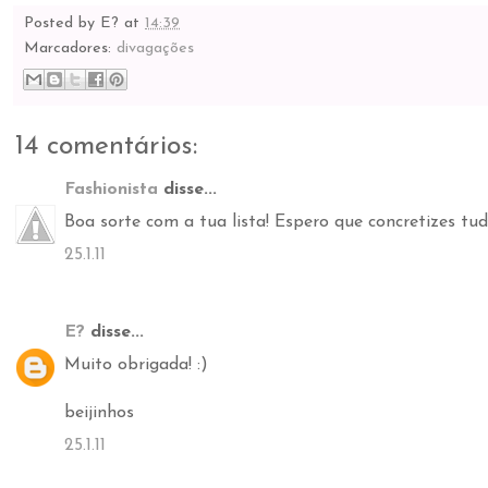
Posted by
E?
at
14:39
Marcadores:
divagações
14 comentários:
Fashionista
disse...
Boa sorte com a tua lista! Espero que concretizes tud
25.1.11
E?
disse...
Muito obrigada! :)
beijinhos
25.1.11