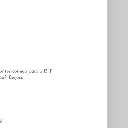
contes comigo para o 13 :P
o?! Beijoca
!