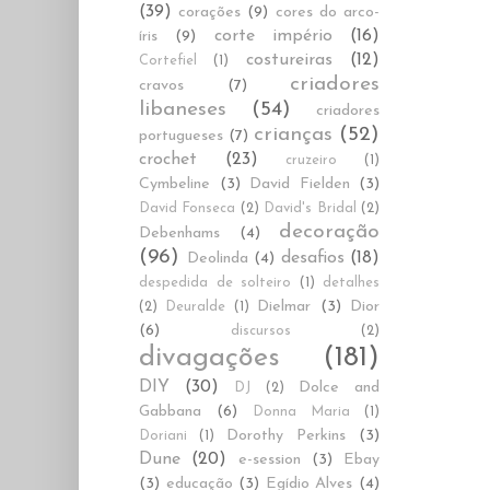
(39)
corações
(9)
cores do arco-
corte império
(16)
íris
(9)
costureiras
(12)
Cortefiel
(1)
criadores
cravos
(7)
libaneses
(54)
criadores
crianças
(52)
portugueses
(7)
crochet
(23)
cruzeiro
(1)
Cymbeline
(3)
David Fielden
(3)
David Fonseca
(2)
David's Bridal
(2)
decoração
Debenhams
(4)
(96)
desafios
(18)
Deolinda
(4)
despedida de solteiro
(1)
detalhes
Dielmar
(3)
Dior
(2)
Deuralde
(1)
(6)
discursos
(2)
divagações
(181)
DIY
(30)
Dolce and
DJ
(2)
Gabbana
(6)
Donna Maria
(1)
Dorothy Perkins
(3)
Doriani
(1)
Dune
(20)
e-session
(3)
Ebay
(3)
educação
(3)
Egídio Alves
(4)