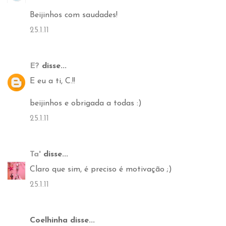
Beijinhos com saudades!
25.1.11
E?
disse...
E eu a ti, C.!!
beijinhos e obrigada a todas :)
25.1.11
Ta'
disse...
Claro que sim, é preciso é motivação ;)
25.1.11
Coelhinha disse...