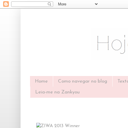
Home
Como navegar no blog
Text
Leia-me na Zankyou