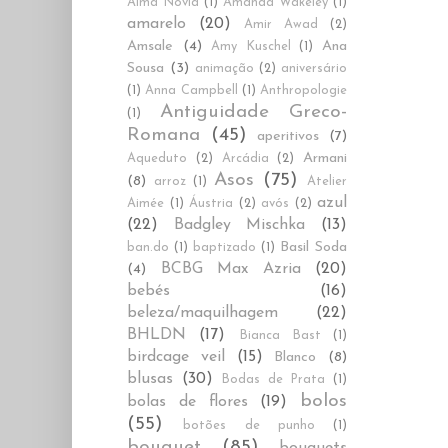
Alma Novia
(1)
Amanda Wakeley
(1)
amarelo
(20)
Amir Awad
(2)
Amsale
(4)
Ana
Amy Kuschel
(1)
Sousa
(3)
animação
(2)
aniversário
(1)
Anna Campbell
(1)
Anthropologie
Antiguidade Greco-
(1)
Romana
(45)
aperitivos
(7)
Armani
Aqueduto
(2)
Arcádia
(2)
Asos
(75)
(8)
arroz
(1)
Atelier
azul
Aimée
(1)
Áustria
(2)
avós
(2)
(22)
Badgley Mischka
(13)
Basil Soda
ban.do
(1)
baptizado
(1)
BCBG Max Azria
(20)
(4)
bebés
(16)
beleza/maquilhagem
(22)
BHLDN
(17)
Bianca Bast
(1)
birdcage veil
(15)
Blanco
(8)
blusas
(30)
Bodas de Prata
(1)
bolos
bolas de flores
(19)
(55)
botões de punho
(1)
bouquet
(85)
bouquets