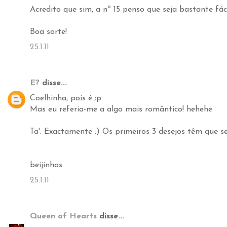
Acredito que sim, a nº 15 penso que seja bastante fáci
Boa sorte!
25.1.11
E?
disse...
Coelhinha, pois é ;p
Mas eu referia-me a algo mais romântico! hehehe
Ta': Exactamente :) Os primeiros 3 desejos têm que ser
beijinhos
25.1.11
Queen of Hearts
disse...