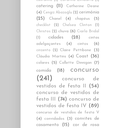
catering
(11)
Catherine Deane
cerimónia
(4)
Cengiz Abazoğlu
(2)
(25)
Chanel
(4)
chapéus
(5)
checklist
(2)
Chelsea Clinton
(1)
chuva
(6)
Christos
(2)
Ciarla Bridal
cidades
(28)
cintas
(1)
adelgaçantes
(4)
cintos
(6)
Claire Pettibone
(3)
cinzento
(2)
Coast
(36)
Cláudia Martins
(4)
colares
(5)
Collette Dinnigan
(7)
concurso
comida
(18)
(241)
concurso de
vestidos de festa II
(54)
concurso de vestidos de
festa III
(74)
concurso de
vestidos de festa IV
(89)
concurso de vestidos de festa V
convites de
(4)
convidados
(3)
casamento
(15)
cor de rosa