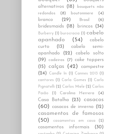
alternativos
(18)
bouquets não
redondos
(8)
boutonniere
(4)
branco
(29)
Brasil
(6)
bridesmaids
(18)
brincos
(34)
cabelo
Burberry
(1)
burocracia
(1)
apanhado
(54)
cabelo
curto
(13)
cabelo semi-
apanhado
(22)
cabelo solto
(19)
cake toppers
cadeiras
(7)
calças
(42)
(15)
campestre
(24)
Candle In
(1)
Cannes 2013
(1)
cantores
(1)
Carla Gomes
(1)
Carlo
Pignatelli
(2)
Carlos Miele
(2)
Carlos
Carolina Herrera
(4)
Paião
(1)
casacos
Casa Batalha
(23)
(60)
casacos de inverno
(12)
casamentos de famosos
(50)
casamentos em casa
(2)
casamentos informais
(30)
castanho
(1)
Catarina Zimbarra
(1)