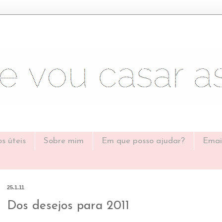
os úteis
Sobre mim
Em que posso ajudar?
Emai
25.1.11
Dos desejos para 2011