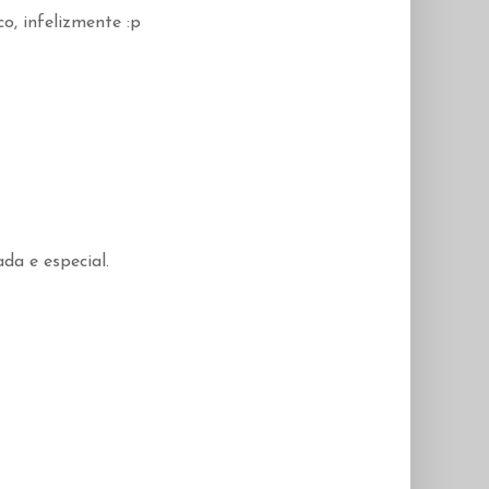
o, infelizmente :p
da e especial.