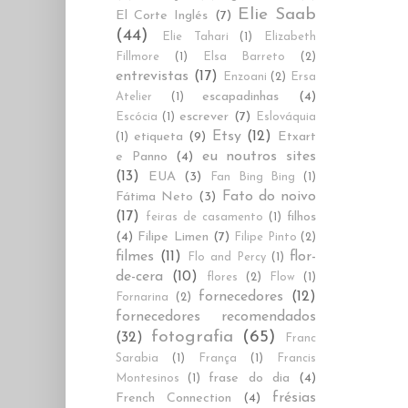
Elie Saab
El Corte Inglés
(7)
(44)
Elie Tahari
(1)
Elizabeth
Fillmore
(1)
Elsa Barreto
(2)
entrevistas
(17)
Enzoani
(2)
Ersa
escapadinhas
(4)
Atelier
(1)
escrever
(7)
Escócia
(1)
Eslováquia
Etsy
(12)
etiqueta
(9)
Etxart
(1)
eu noutros sites
e Panno
(4)
(13)
EUA
(3)
Fan Bing Bing
(1)
Fato do noivo
Fátima Neto
(3)
(17)
filhos
feiras de casamento
(1)
(4)
Filipe Limen
(7)
Filipe Pinto
(2)
filmes
(11)
flor-
Flo and Percy
(1)
de-cera
(10)
flores
(2)
Flow
(1)
fornecedores
(12)
Fornarina
(2)
fornecedores recomendados
fotografia
(65)
(32)
Franc
Sarabia
(1)
França
(1)
Francis
frase do dia
(4)
Montesinos
(1)
frésias
French Connection
(4)