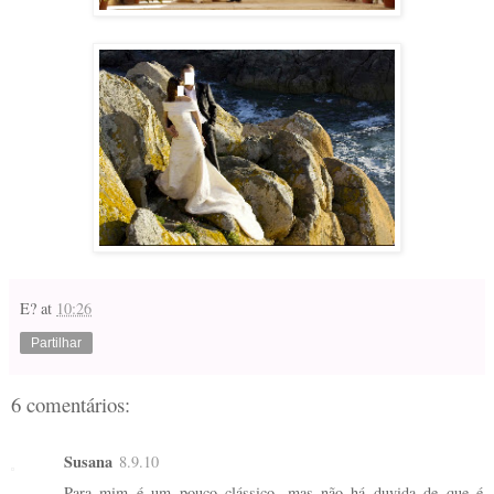
E?
at
10:26
Partilhar
6 comentários:
Susana
8.9.10
Para mim é um pouco clássico, mas não há duvida de que é