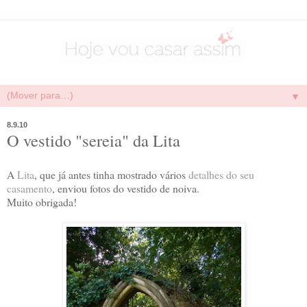
▼
8.9.10
O vestido "sereia" da Lita
A
Lita
, que já antes tinha mostrado vários
detalhes do seu
casamento
, enviou fotos do vestido de noiva.
Muito obrigada!