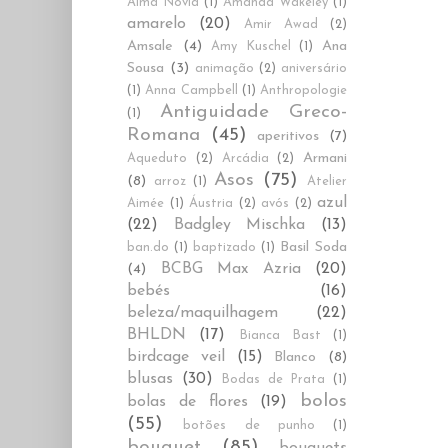
Alma Novia
(1)
Amanda Wakeley
(1)
amarelo
(20)
Amir Awad
(2)
Amsale
(4)
Ana
Amy Kuschel
(1)
Sousa
(3)
animação
(2)
aniversário
(1)
Anna Campbell
(1)
Anthropologie
Antiguidade Greco-
(1)
Romana
(45)
aperitivos
(7)
Armani
Aqueduto
(2)
Arcádia
(2)
Asos
(75)
(8)
arroz
(1)
Atelier
azul
Aimée
(1)
Áustria
(2)
avós
(2)
(22)
Badgley Mischka
(13)
Basil Soda
ban.do
(1)
baptizado
(1)
BCBG Max Azria
(20)
(4)
bebés
(16)
beleza/maquilhagem
(22)
BHLDN
(17)
Bianca Bast
(1)
birdcage veil
(15)
Blanco
(8)
blusas
(30)
Bodas de Prata
(1)
bolos
bolas de flores
(19)
(55)
botões de punho
(1)
bouquet
(85)
bouquets