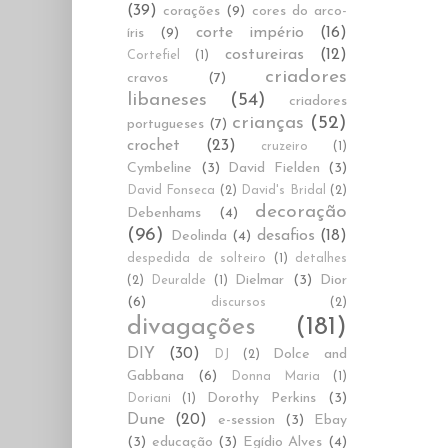
(39)
corações
(9)
cores do arco-
corte império
(16)
íris
(9)
costureiras
(12)
Cortefiel
(1)
criadores
cravos
(7)
libaneses
(54)
criadores
crianças
(52)
portugueses
(7)
crochet
(23)
cruzeiro
(1)
Cymbeline
(3)
David Fielden
(3)
David Fonseca
(2)
David's Bridal
(2)
decoração
Debenhams
(4)
(96)
desafios
(18)
Deolinda
(4)
despedida de solteiro
(1)
detalhes
Dielmar
(3)
Dior
(2)
Deuralde
(1)
(6)
discursos
(2)
divagações
(181)
DIY
(30)
Dolce and
DJ
(2)
Gabbana
(6)
Donna Maria
(1)
Dorothy Perkins
(3)
Doriani
(1)
Dune
(20)
e-session
(3)
Ebay
(3)
educação
(3)
Egídio Alves
(4)