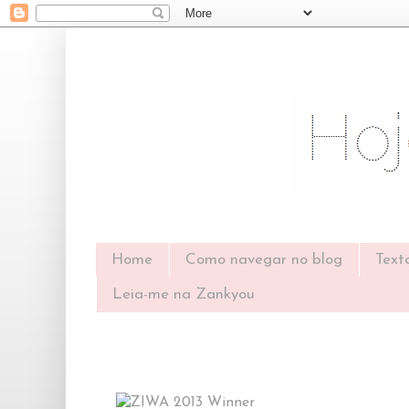
Home
Como navegar no blog
Text
Leia-me na Zankyou