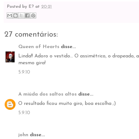
Posted by
E?
at
20:21
27 comentários:
Queen of Hearts
disse...
Linda!! Adoro o vestido... O assimétrico, o drapeado, a
mesmo gira!
5.9.10
A miúda dos saltos altos
disse...
O resultado ficou muito giro, boa escolha ;)
5.9.10
john
disse...