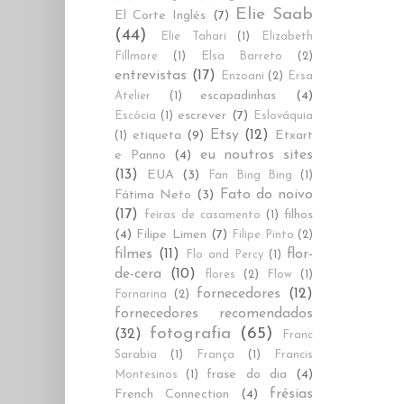
Elie Saab
El Corte Inglés
(7)
(44)
Elie Tahari
(1)
Elizabeth
Fillmore
(1)
Elsa Barreto
(2)
entrevistas
(17)
Enzoani
(2)
Ersa
escapadinhas
(4)
Atelier
(1)
escrever
(7)
Escócia
(1)
Eslováquia
Etsy
(12)
etiqueta
(9)
Etxart
(1)
eu noutros sites
e Panno
(4)
(13)
EUA
(3)
Fan Bing Bing
(1)
Fato do noivo
Fátima Neto
(3)
(17)
filhos
feiras de casamento
(1)
(4)
Filipe Limen
(7)
Filipe Pinto
(2)
filmes
(11)
flor-
Flo and Percy
(1)
de-cera
(10)
flores
(2)
Flow
(1)
fornecedores
(12)
Fornarina
(2)
fornecedores recomendados
fotografia
(65)
(32)
Franc
Sarabia
(1)
França
(1)
Francis
frase do dia
(4)
Montesinos
(1)
frésias
French Connection
(4)