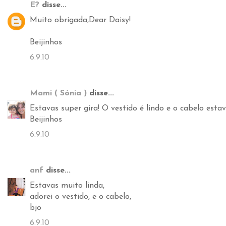
E?
disse...
Muito obrigada,Dear Daisy!
Beijinhos
6.9.10
Mami ( Sónia )
disse...
Estavas super gira! O vestido é lindo e o cabelo esta
Beijinhos
6.9.10
anf
disse...
Estavas muito linda,
adorei o vestido, e o cabelo,
bjo
6.9.10