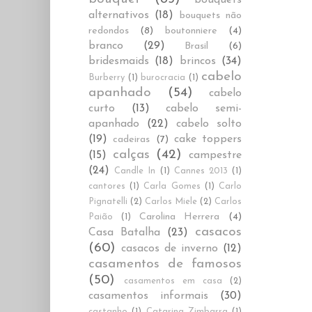
alternativos
(18)
bouquets não
redondos
(8)
boutonniere
(4)
branco
(29)
Brasil
(6)
bridesmaids
(18)
brincos
(34)
cabelo
Burberry
(1)
burocracia
(1)
apanhado
(54)
cabelo
curto
(13)
cabelo semi-
apanhado
(22)
cabelo solto
(19)
cake toppers
cadeiras
(7)
calças
(42)
(15)
campestre
(24)
Candle In
(1)
Cannes 2013
(1)
cantores
(1)
Carla Gomes
(1)
Carlo
Pignatelli
(2)
Carlos Miele
(2)
Carlos
Carolina Herrera
(4)
Paião
(1)
casacos
Casa Batalha
(23)
(60)
casacos de inverno
(12)
casamentos de famosos
(50)
casamentos em casa
(2)
casamentos informais
(30)
castanho
(1)
Catarina Zimbarra
(1)