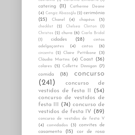
catering
(11)
Catherine Deane
cerimónia
(4)
Cengiz Abazoğlu
(2)
(25)
Chanel
(4)
chapéus
(5)
checklist
(2)
Chelsea Clinton
(1)
chuva
(6)
Christos
(2)
Ciarla Bridal
cidades
(28)
cintas
(1)
adelgaçantes
(4)
cintos
(6)
Claire Pettibone
(3)
cinzento
(2)
Coast
(36)
Cláudia Martins
(4)
colares
(5)
Collette Dinnigan
(7)
concurso
comida
(18)
(241)
concurso de
vestidos de festa II
(54)
concurso de vestidos de
festa III
(74)
concurso de
vestidos de festa IV
(89)
concurso de vestidos de festa V
convites de
(4)
convidados
(3)
casamento
(15)
cor de rosa