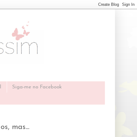
l
Siga-me no Facebook
s, mas...