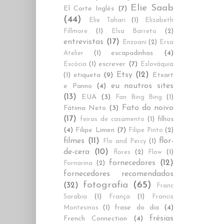
Elie Saab
El Corte Inglés
(7)
(44)
Elie Tahari
(1)
Elizabeth
Fillmore
(1)
Elsa Barreto
(2)
entrevistas
(17)
Enzoani
(2)
Ersa
escapadinhas
(4)
Atelier
(1)
escrever
(7)
Escócia
(1)
Eslováquia
Etsy
(12)
etiqueta
(9)
Etxart
(1)
eu noutros sites
e Panno
(4)
(13)
EUA
(3)
Fan Bing Bing
(1)
Fato do noivo
Fátima Neto
(3)
(17)
filhos
feiras de casamento
(1)
(4)
Filipe Limen
(7)
Filipe Pinto
(2)
filmes
(11)
flor-
Flo and Percy
(1)
de-cera
(10)
flores
(2)
Flow
(1)
fornecedores
(12)
Fornarina
(2)
fornecedores recomendados
fotografia
(65)
(32)
Franc
Sarabia
(1)
França
(1)
Francis
frase do dia
(4)
Montesinos
(1)
frésias
French Connection
(4)