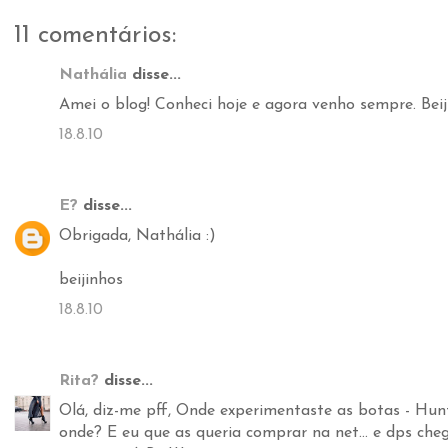
11 comentários:
Nathália
disse...
Amei o blog! Conheci hoje e agora venho sempre. Beij
18.8.10
E?
disse...
Obrigada, Nathália :)
beijinhos
18.8.10
Rita?
disse...
Olá, diz-me pff, Onde experimentaste as botas - Hun
onde? E eu que as queria comprar na net... e dps ch