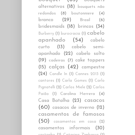
alternativos
(18)
bouquets não
redondos
(8)
boutonniere
(4)
branco
(29)
Brasil
(6)
bridesmaids
(18)
brincos
(34)
cabelo
Burberry
(1)
burocracia
(1)
apanhado
(54)
cabelo
curto
(13)
cabelo semi-
apanhado
(22)
cabelo solto
(19)
cake toppers
cadeiras
(7)
calças
(42)
(15)
campestre
(24)
Candle In
(1)
Cannes 2013
(1)
cantores
(1)
Carla Gomes
(1)
Carlo
Pignatelli
(2)
Carlos Miele
(2)
Carlos
Carolina Herrera
(4)
Paião
(1)
casacos
Casa Batalha
(23)
(60)
casacos de inverno
(12)
casamentos de famosos
(50)
casamentos em casa
(2)
casamentos informais
(30)
castanho
(1)
Catarina Zimbarra
(1)