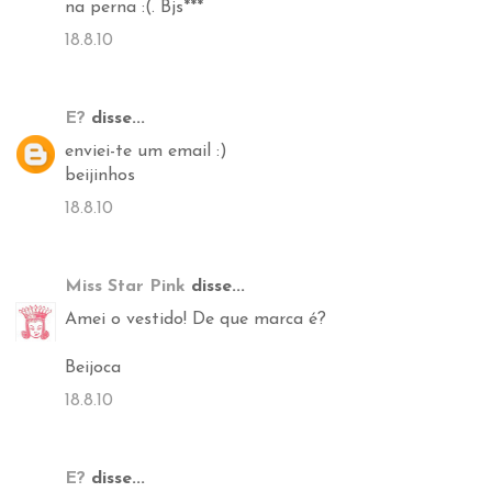
na perna :(. Bjs***
18.8.10
E?
disse...
enviei-te um email :)
beijinhos
18.8.10
Miss Star Pink
disse...
Amei o vestido! De que marca é?
Beijoca
18.8.10
E?
disse...