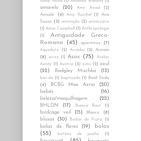
Alma Novia
(1)
Amanda Wakeley
(1)
amarelo
(20)
Amir Awad
(2)
Amsale
(4)
Ana
Amy Kuschel
(1)
Sousa
(3)
animação
(2)
aniversário
(1)
Anna Campbell
(1)
Anthropologie
Antiguidade Greco-
(1)
Romana
(45)
aperitivos
(7)
Armani
Aqueduto
(2)
Arcádia
(2)
Asos
(75)
(8)
arroz
(1)
Atelier
azul
Aimée
(1)
Áustria
(2)
avós
(2)
(22)
Badgley Mischka
(13)
Basil Soda
ban.do
(1)
baptizado
(1)
BCBG Max Azria
(20)
(4)
bebés
(16)
beleza/maquilhagem
(22)
BHLDN
(17)
Bianca Bast
(1)
birdcage veil
(15)
Blanco
(8)
blusas
(30)
Bodas de Prata
(1)
bolos
bolas de flores
(19)
(55)
botões de punho
(1)
bouquet
(85)
bouquets