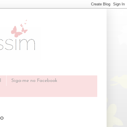
l
Siga-me no Facebook
ão