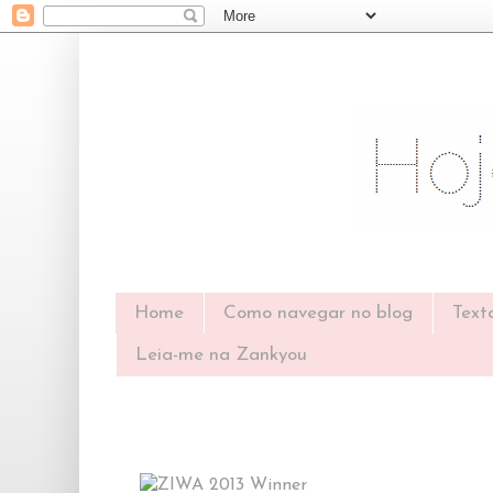
Home
Como navegar no blog
Text
Leia-me na Zankyou