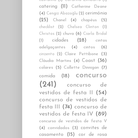
catering
(11)
Catherine Deane
cerimónia
(4)
Cengiz Abazoğlu
(2)
(25)
Chanel
(4)
chapéus
(5)
checklist
(2)
Chelsea Clinton
(1)
chuva
(6)
Christos
(2)
Ciarla Bridal
cidades
(28)
cintas
(1)
adelgaçantes
(4)
cintos
(6)
Claire Pettibone
(3)
cinzento
(2)
Coast
(36)
Cláudia Martins
(4)
colares
(5)
Collette Dinnigan
(7)
concurso
comida
(18)
(241)
concurso de
vestidos de festa II
(54)
concurso de vestidos de
festa III
(74)
concurso de
vestidos de festa IV
(89)
concurso de vestidos de festa V
convites de
(4)
convidados
(3)
casamento
(15)
cor de rosa