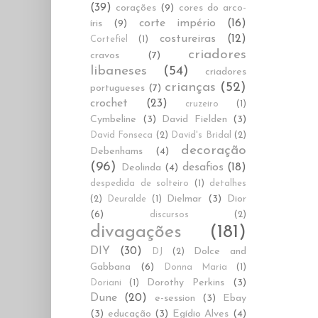
(39)
corações
(9)
cores do arco-
corte império
(16)
íris
(9)
costureiras
(12)
Cortefiel
(1)
criadores
cravos
(7)
libaneses
(54)
criadores
crianças
(52)
portugueses
(7)
crochet
(23)
cruzeiro
(1)
Cymbeline
(3)
David Fielden
(3)
David Fonseca
(2)
David's Bridal
(2)
decoração
Debenhams
(4)
(96)
desafios
(18)
Deolinda
(4)
despedida de solteiro
(1)
detalhes
Dielmar
(3)
Dior
(2)
Deuralde
(1)
(6)
discursos
(2)
divagações
(181)
DIY
(30)
Dolce and
DJ
(2)
Gabbana
(6)
Donna Maria
(1)
Dorothy Perkins
(3)
Doriani
(1)
Dune
(20)
e-session
(3)
Ebay
(3)
educação
(3)
Egídio Alves
(4)