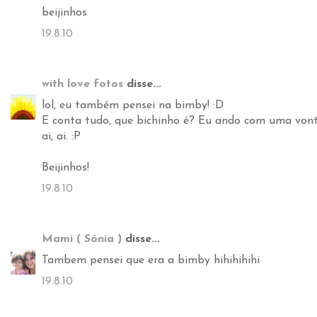
beijinhos
19.8.10
with love fotos
disse...
lol, eu também pensei na bimby! :D
E conta tudo, que bichinho é? Eu ando com uma vonta
ai, ai. :P
Beijinhos!
19.8.10
Mami ( Sónia )
disse...
Tambem pensei que era a bimby hihihihihi
19.8.10