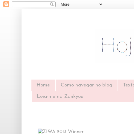
Home
Como navegar no blog
Text
Leia-me na Zankyou