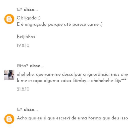
E?
disse...
Obrigada :)
E é engraçado porque até parece carne ;)
beijinhos
19.8.10
Rita?
disse...
ehehehe, queiram-me desculpar a ignorância, mas aind
k me escape alguma coisa. Bimby.... ehehehehe. Bjs***
21.8.10
E?
disse...
Acho que eu é que escrevi de uma forma que deu isso