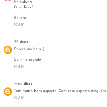
bolonhesa.
Que dizes?
Beijoca
19.8.10
E?
disse...
Parece-me bem ;)
beijinho grande
19.8.10
May
disse...
Tem muito bom aspecto! Com esse aspecto ninguém di
19.8.10