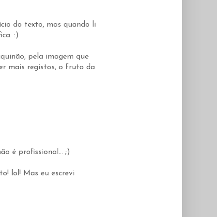
cio do texto, mas quando li
ca. :)
aquinão, pela imagem que
er mais registos, o fruto da
 é profissional... ;)
o! lol! Mas eu escrevi