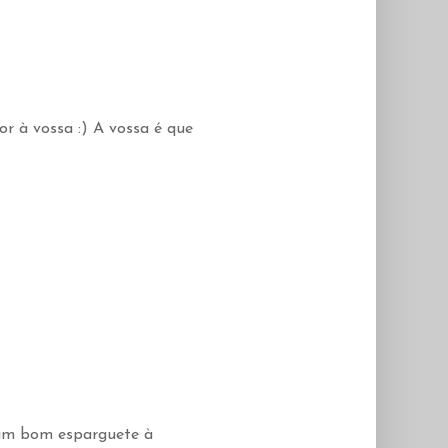
ior à vossa :) A vossa é que
o um bom esparguete à