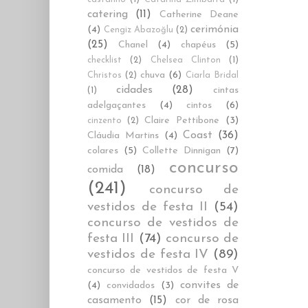
catering
(11)
Catherine Deane
cerimónia
(4)
Cengiz Abazoğlu
(2)
(25)
Chanel
(4)
chapéus
(5)
checklist
(2)
Chelsea Clinton
(1)
chuva
(6)
Christos
(2)
Ciarla Bridal
cidades
(28)
cintas
(1)
adelgaçantes
(4)
cintos
(6)
Claire Pettibone
(3)
cinzento
(2)
Coast
(36)
Cláudia Martins
(4)
colares
(5)
Collette Dinnigan
(7)
concurso
comida
(18)
(241)
concurso de
vestidos de festa II
(54)
concurso de vestidos de
festa III
(74)
concurso de
vestidos de festa IV
(89)
concurso de vestidos de festa V
convites de
(4)
convidados
(3)
casamento
(15)
cor de rosa