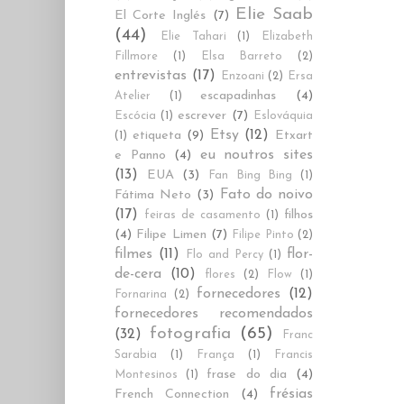
Elie Saab
El Corte Inglés
(7)
(44)
Elie Tahari
(1)
Elizabeth
Fillmore
(1)
Elsa Barreto
(2)
entrevistas
(17)
Enzoani
(2)
Ersa
escapadinhas
(4)
Atelier
(1)
escrever
(7)
Escócia
(1)
Eslováquia
Etsy
(12)
etiqueta
(9)
Etxart
(1)
eu noutros sites
e Panno
(4)
(13)
EUA
(3)
Fan Bing Bing
(1)
Fato do noivo
Fátima Neto
(3)
(17)
filhos
feiras de casamento
(1)
(4)
Filipe Limen
(7)
Filipe Pinto
(2)
filmes
(11)
flor-
Flo and Percy
(1)
de-cera
(10)
flores
(2)
Flow
(1)
fornecedores
(12)
Fornarina
(2)
fornecedores recomendados
fotografia
(65)
(32)
Franc
Sarabia
(1)
França
(1)
Francis
frase do dia
(4)
Montesinos
(1)
frésias
French Connection
(4)