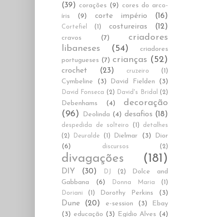
(39)
corações
(9)
cores do arco-
corte império
(16)
íris
(9)
costureiras
(12)
Cortefiel
(1)
criadores
cravos
(7)
libaneses
(54)
criadores
crianças
(52)
portugueses
(7)
crochet
(23)
cruzeiro
(1)
Cymbeline
(3)
David Fielden
(3)
David Fonseca
(2)
David's Bridal
(2)
decoração
Debenhams
(4)
(96)
desafios
(18)
Deolinda
(4)
despedida de solteiro
(1)
detalhes
Dielmar
(3)
Dior
(2)
Deuralde
(1)
(6)
discursos
(2)
divagações
(181)
DIY
(30)
Dolce and
DJ
(2)
Gabbana
(6)
Donna Maria
(1)
Dorothy Perkins
(3)
Doriani
(1)
Dune
(20)
e-session
(3)
Ebay
(3)
educação
(3)
Egídio Alves
(4)