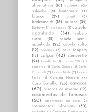
alternativos
(18)
bouquets não
redondos
(8)
boutonniere
(4)
branco
(29)
Brasil
(6)
bridesmaids
(18)
brincos
(34)
cabelo
Burberry
(1)
burocracia
(1)
apanhado
(54)
cabelo
curto
(13)
cabelo semi-
apanhado
(22)
cabelo solto
(19)
cake toppers
cadeiras
(7)
calças
(42)
(15)
campestre
(24)
Candle In
(1)
Cannes 2013
(1)
cantores
(1)
Carla Gomes
(1)
Carlo
Pignatelli
(2)
Carlos Miele
(2)
Carlos
Carolina Herrera
(4)
Paião
(1)
casacos
Casa Batalha
(23)
(60)
casacos de inverno
(12)
casamentos de famosos
(50)
casamentos em casa
(2)
casamentos informais
(30)
castanho
(1)
Catarina Zimbarra
(1)