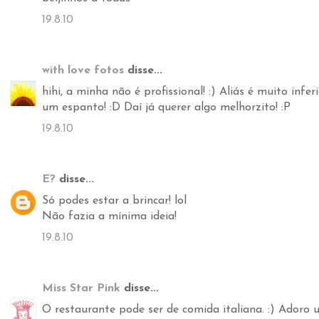
19.8.10
with love fotos
disse...
hihi, a minha não é profissional! :) Aliás é muito infer
um espanto! :D Daí já querer algo melhorzito! :P
19.8.10
E?
disse...
Só podes estar a brincar! lol
Não fazia a mínima ideia!
19.8.10
Miss Star Pink
disse...
O restaurante pode ser de comida italiana. :) Ador