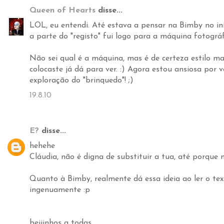
Queen of Hearts
disse...
LOL, eu entendi. Até estava a pensar na Bimby no iní
a parte do "registo" fui logo para a máquina fotográfi
Não sei qual é a máquina, mas é de certeza estilo m
colocaste já dá para ver. :) Agora estou ansiosa por v
exploração do "brinquedo"! ;)
19.8.10
E?
disse...
hehehe
Cláudia, não é digna de substituir a tua, até porque não
Quanto à Bimby, realmente dá essa ideia ao ler o text
ingenuamente :p
beijinhos a todas