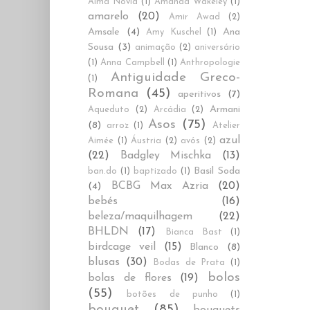
Alma Novia
(1)
Amanda Wakeley
(1)
amarelo
(20)
Amir Awad
(2)
Amsale
(4)
Ana
Amy Kuschel
(1)
Sousa
(3)
animação
(2)
aniversário
(1)
Anna Campbell
(1)
Anthropologie
Antiguidade Greco-
(1)
Romana
(45)
aperitivos
(7)
Armani
Aqueduto
(2)
Arcádia
(2)
Asos
(75)
(8)
arroz
(1)
Atelier
azul
Aimée
(1)
Áustria
(2)
avós
(2)
(22)
Badgley Mischka
(13)
Basil Soda
ban.do
(1)
baptizado
(1)
BCBG Max Azria
(20)
(4)
bebés
(16)
beleza/maquilhagem
(22)
BHLDN
(17)
Bianca Bast
(1)
birdcage veil
(15)
Blanco
(8)
blusas
(30)
Bodas de Prata
(1)
bolos
bolas de flores
(19)
(55)
botões de punho
(1)
bouquet
(85)
bouquets