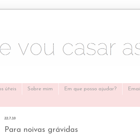
os úteis
Sobre mim
Em que posso ajudar?
Emai
22.7.10
Para noivas grávidas