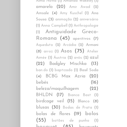
Alma Novia
(1)
Amanda Wakeley
(1)
amarelo
(20)
Amir Awad
(2)
Amsale
(4)
Ana
Amy Kuschel
(1)
Sousa
(3)
animação
(2)
aniversário
(1)
Anna Campbell
(1)
Anthropologie
Antiguidade Greco-
(1)
Romana
(45)
aperitivos
(7)
Armani
Aqueduto
(2)
Arcádia
(2)
Asos
(75)
(8)
arroz
(1)
Atelier
azul
Aimée
(1)
Áustria
(2)
avós
(2)
(22)
Badgley Mischka
(13)
Basil Soda
ban.do
(1)
baptizado
(1)
BCBG Max Azria
(20)
(4)
bebés
(16)
beleza/maquilhagem
(22)
BHLDN
(17)
Bianca Bast
(1)
birdcage veil
(15)
Blanco
(8)
blusas
(30)
Bodas de Prata
(1)
bolos
bolas de flores
(19)
(55)
botões de punho
(1)
bouquet
(85)
bouquets