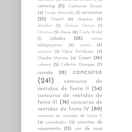
catering
(11)
Catherine Deane
cerimónia
(4)
Cengiz Abazoğlu
(2)
(25)
Chanel
(4)
chapéus
(5)
checklist
(2)
Chelsea Clinton
(1)
chuva
(6)
Christos
(2)
Ciarla Bridal
cidades
(28)
cintas
(1)
adelgaçantes
(4)
cintos
(6)
Claire Pettibone
(3)
cinzento
(2)
Coast
(36)
Cláudia Martins
(4)
colares
(5)
Collette Dinnigan
(7)
concurso
comida
(18)
(241)
concurso de
vestidos de festa II
(54)
concurso de vestidos de
festa III
(74)
concurso de
vestidos de festa IV
(89)
concurso de vestidos de festa V
convites de
(4)
convidados
(3)
casamento
(15)
cor de rosa