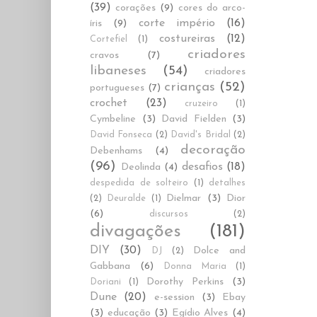
(39)
corações
(9)
cores do arco-
corte império
(16)
íris
(9)
costureiras
(12)
Cortefiel
(1)
criadores
cravos
(7)
libaneses
(54)
criadores
crianças
(52)
portugueses
(7)
crochet
(23)
cruzeiro
(1)
Cymbeline
(3)
David Fielden
(3)
David Fonseca
(2)
David's Bridal
(2)
decoração
Debenhams
(4)
(96)
desafios
(18)
Deolinda
(4)
despedida de solteiro
(1)
detalhes
Dielmar
(3)
Dior
(2)
Deuralde
(1)
(6)
discursos
(2)
divagações
(181)
DIY
(30)
Dolce and
DJ
(2)
Gabbana
(6)
Donna Maria
(1)
Dorothy Perkins
(3)
Doriani
(1)
Dune
(20)
e-session
(3)
Ebay
(3)
educação
(3)
Egídio Alves
(4)