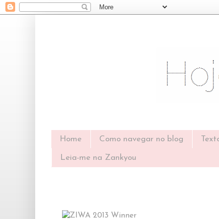
Home
Como navegar no blog
Text
Leia-me na Zankyou