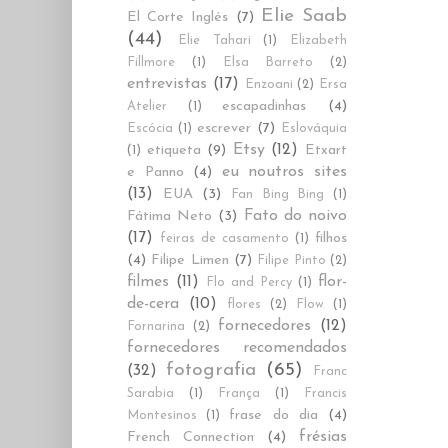
Elie Saab
El Corte Inglés
(7)
(44)
Elie Tahari
(1)
Elizabeth
Fillmore
(1)
Elsa Barreto
(2)
entrevistas
(17)
Enzoani
(2)
Ersa
escapadinhas
(4)
Atelier
(1)
escrever
(7)
Escócia
(1)
Eslováquia
Etsy
(12)
etiqueta
(9)
Etxart
(1)
eu noutros sites
e Panno
(4)
(13)
EUA
(3)
Fan Bing Bing
(1)
Fato do noivo
Fátima Neto
(3)
(17)
filhos
feiras de casamento
(1)
(4)
Filipe Limen
(7)
Filipe Pinto
(2)
filmes
(11)
flor-
Flo and Percy
(1)
de-cera
(10)
flores
(2)
Flow
(1)
fornecedores
(12)
Fornarina
(2)
fornecedores recomendados
fotografia
(65)
(32)
Franc
Sarabia
(1)
França
(1)
Francis
frase do dia
(4)
Montesinos
(1)
frésias
French Connection
(4)