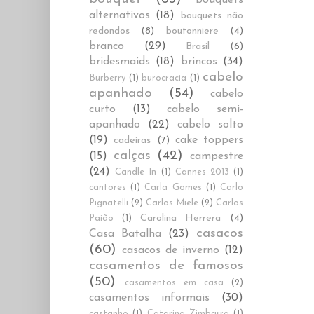
alternativos
(18)
bouquets não
redondos
(8)
boutonniere
(4)
branco
(29)
Brasil
(6)
bridesmaids
(18)
brincos
(34)
cabelo
Burberry
(1)
burocracia
(1)
apanhado
(54)
cabelo
curto
(13)
cabelo semi-
apanhado
(22)
cabelo solto
(19)
cake toppers
cadeiras
(7)
calças
(42)
(15)
campestre
(24)
Candle In
(1)
Cannes 2013
(1)
cantores
(1)
Carla Gomes
(1)
Carlo
Pignatelli
(2)
Carlos Miele
(2)
Carlos
Carolina Herrera
(4)
Paião
(1)
casacos
Casa Batalha
(23)
(60)
casacos de inverno
(12)
casamentos de famosos
(50)
casamentos em casa
(2)
casamentos informais
(30)
castanho
(1)
Catarina Zimbarra
(1)