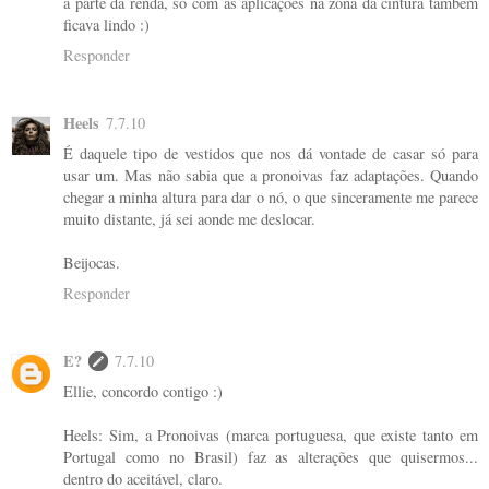
a parte da renda, só com as aplicações na zona da cintura também
ficava lindo :)
Responder
Heels
7.7.10
É daquele tipo de vestidos que nos dá vontade de casar só para
usar um. Mas não sabia que a pronoivas faz adaptações. Quando
chegar a minha altura para dar o nó, o que sinceramente me parece
muito distante, já sei aonde me deslocar.
Beijocas.
Responder
E?
7.7.10
Ellie, concordo contigo :)
Heels: Sim, a Pronoivas (marca portuguesa, que existe tanto em
Portugal como no Brasil) faz as alterações que quisermos...
dentro do aceitável, claro.