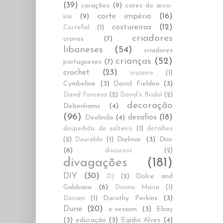
(39)
corações
(9)
cores do arco-
corte império
(16)
íris
(9)
costureiras
(12)
Cortefiel
(1)
criadores
cravos
(7)
libaneses
(54)
criadores
crianças
(52)
portugueses
(7)
crochet
(23)
cruzeiro
(1)
Cymbeline
(3)
David Fielden
(3)
David Fonseca
(2)
David's Bridal
(2)
decoração
Debenhams
(4)
(96)
desafios
(18)
Deolinda
(4)
despedida de solteiro
(1)
detalhes
Dielmar
(3)
Dior
(2)
Deuralde
(1)
(6)
discursos
(2)
divagações
(181)
DIY
(30)
Dolce and
DJ
(2)
Gabbana
(6)
Donna Maria
(1)
Dorothy Perkins
(3)
Doriani
(1)
Dune
(20)
e-session
(3)
Ebay
(3)
educação
(3)
Egídio Alves
(4)