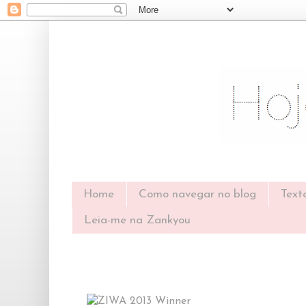
Home
Como navegar no blog
Text
Leia-me na Zankyou