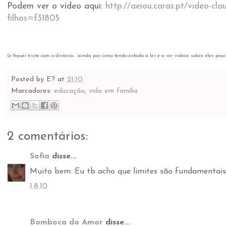
Podem ver o vídeo aqui:
http://aeiou.caras.pt/video-clau
filhos=f31805
(e fiquei triste com o divórcio... ainda por cima tendo estado a ler e a ver vídeos sobre eles pou
Posted by
E?
at
21:10
Marcadores:
educação
,
vida em família
2 comentários:
Sofia
disse...
Muito bem. Eu tb acho que limites são fundamentais
1.8.10
Bomboca do Amor
disse...