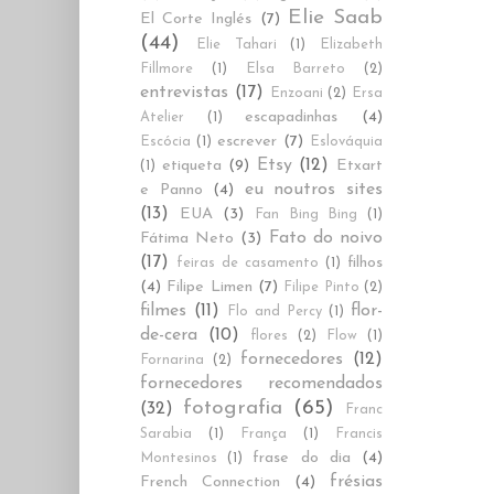
Elie Saab
El Corte Inglés
(7)
(44)
Elie Tahari
(1)
Elizabeth
Fillmore
(1)
Elsa Barreto
(2)
entrevistas
(17)
Enzoani
(2)
Ersa
escapadinhas
(4)
Atelier
(1)
escrever
(7)
Escócia
(1)
Eslováquia
Etsy
(12)
etiqueta
(9)
Etxart
(1)
eu noutros sites
e Panno
(4)
(13)
EUA
(3)
Fan Bing Bing
(1)
Fato do noivo
Fátima Neto
(3)
(17)
filhos
feiras de casamento
(1)
(4)
Filipe Limen
(7)
Filipe Pinto
(2)
filmes
(11)
flor-
Flo and Percy
(1)
de-cera
(10)
flores
(2)
Flow
(1)
fornecedores
(12)
Fornarina
(2)
fornecedores recomendados
fotografia
(65)
(32)
Franc
Sarabia
(1)
França
(1)
Francis
frase do dia
(4)
Montesinos
(1)
frésias
French Connection
(4)