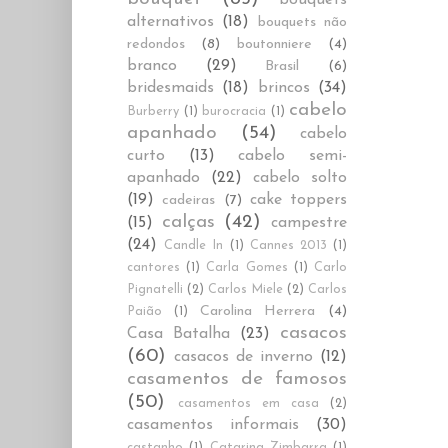
alternativos
(18)
bouquets não
redondos
(8)
boutonniere
(4)
branco
(29)
Brasil
(6)
bridesmaids
(18)
brincos
(34)
cabelo
Burberry
(1)
burocracia
(1)
apanhado
(54)
cabelo
curto
(13)
cabelo semi-
apanhado
(22)
cabelo solto
(19)
cake toppers
cadeiras
(7)
calças
(42)
(15)
campestre
(24)
Candle In
(1)
Cannes 2013
(1)
cantores
(1)
Carla Gomes
(1)
Carlo
Pignatelli
(2)
Carlos Miele
(2)
Carlos
Carolina Herrera
(4)
Paião
(1)
casacos
Casa Batalha
(23)
(60)
casacos de inverno
(12)
casamentos de famosos
(50)
casamentos em casa
(2)
casamentos informais
(30)
castanho
(1)
Catarina Zimbarra
(1)