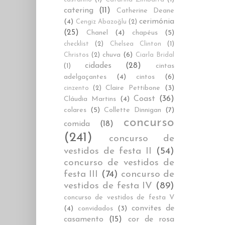
catering
(11)
Catherine Deane
cerimónia
(4)
Cengiz Abazoğlu
(2)
(25)
Chanel
(4)
chapéus
(5)
checklist
(2)
Chelsea Clinton
(1)
chuva
(6)
Christos
(2)
Ciarla Bridal
cidades
(28)
cintas
(1)
adelgaçantes
(4)
cintos
(6)
Claire Pettibone
(3)
cinzento
(2)
Coast
(36)
Cláudia Martins
(4)
colares
(5)
Collette Dinnigan
(7)
concurso
comida
(18)
(241)
concurso de
vestidos de festa II
(54)
concurso de vestidos de
festa III
(74)
concurso de
vestidos de festa IV
(89)
concurso de vestidos de festa V
convites de
(4)
convidados
(3)
casamento
(15)
cor de rosa