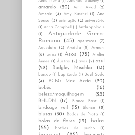
Alma Novia
(1)
Amanda Wakeley
(1)
amarelo
(20)
Amir Awad
(2)
Amsale
(4)
Ana
Amy Kuschel
(1)
Sousa
(3)
animação
(2)
aniversário
(1)
Anna Campbell
(1)
Anthropologie
Antiguidade Greco-
(1)
Romana
(45)
aperitivos
(7)
Armani
Aqueduto
(2)
Arcádia
(2)
Asos
(75)
(8)
arroz
(1)
Atelier
azul
Aimée
(1)
Áustria
(2)
avós
(2)
(22)
Badgley Mischka
(13)
Basil Soda
ban.do
(1)
baptizado
(1)
BCBG Max Azria
(20)
(4)
bebés
(16)
beleza/maquilhagem
(22)
BHLDN
(17)
Bianca Bast
(1)
birdcage veil
(15)
Blanco
(8)
blusas
(30)
Bodas de Prata
(1)
bolos
bolas de flores
(19)
(55)
botões de punho
(1)
bouquet
(85)
bouquets