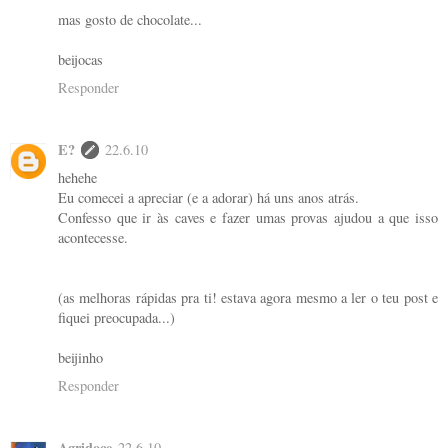
mas gosto de chocolate...
beijocas
Responder
E?
22.6.10
hehehe
Eu comecei a apreciar (e a adorar) há uns anos atrás.
Confesso que ir às caves e fazer umas provas ajudou a que isso
acontecesse.
(as melhoras rápidas pra ti! estava agora mesmo a ler o teu post e
fiquei preocupada...)
beijinho
Responder
Agridoce
22.6.10