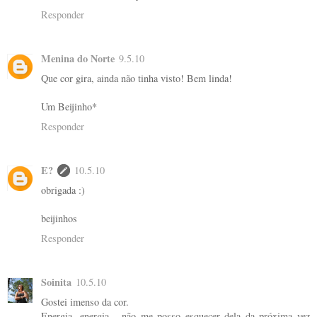
Responder
Menina do Norte
9.5.10
Que cor gira, ainda não tinha visto! Bem linda!
Um Beijinho*
Responder
E?
10.5.10
obrigada :)
beijinhos
Responder
Soinita
10.5.10
Gostei imenso da cor.
Energia, energia... não me posso esquecer dela da próxima vez