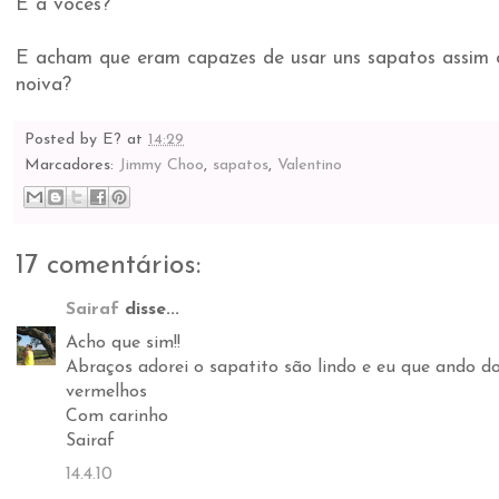
E a vocês?
E acham que eram capazes de usar uns sapatos assim 
noiva?
Posted by
E?
at
14:29
Marcadores:
Jimmy Choo
,
sapatos
,
Valentino
17 comentários:
Sairaf
disse...
Acho que sim!!
Abraços adorei o sapatito são lindo e eu que ando d
vermelhos
Com carinho
Sairaf
14.4.10