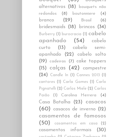
alternativos
(18)
bouquets não
redondos
(8)
boutonniere
(4)
branco
(29)
Brasil
(6)
bridesmaids
(18)
brincos
(34)
cabelo
Burberry
(1)
burocracia
(1)
apanhado
(54)
cabelo
curto
(13)
cabelo semi-
apanhado
(22)
cabelo solto
(19)
cake toppers
cadeiras
(7)
calças
(42)
(15)
campestre
(24)
Candle In
(1)
Cannes 2013
(1)
cantores
(1)
Carla Gomes
(1)
Carlo
Pignatelli
(2)
Carlos Miele
(2)
Carlos
Carolina Herrera
(4)
Paião
(1)
casacos
Casa Batalha
(23)
(60)
casacos de inverno
(12)
casamentos de famosos
(50)
casamentos em casa
(2)
casamentos informais
(30)
castanho
(1)
Catarina Zimbarra
(1)