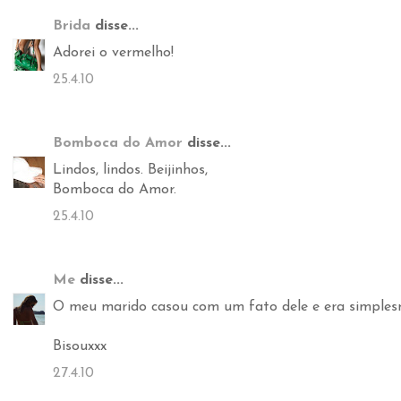
Brida
disse...
Adorei o vermelho!
25.4.10
Bomboca do Amor
disse...
Lindos, lindos. Beijinhos,
Bomboca do Amor.
25.4.10
Me
disse...
O meu marido casou com um fato dele e era simplesm
Bisouxxx
27.4.10