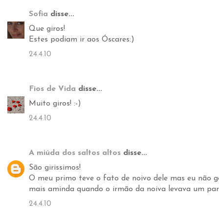
Sofia
disse...
Que giros!
Estes podiam ir aos Óscares:)
24.4.10
Fios de Vida
disse...
Muito giros! :-)
24.4.10
A miúda dos saltos altos
disse...
São girissimos!
O meu primo teve o fato de noivo dele mas eu não gos
mais aminda quando o irmão da noiva levava um pare
24.4.10