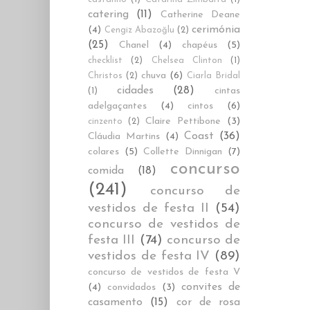
catering
(11)
Catherine Deane
cerimónia
(4)
Cengiz Abazoğlu
(2)
(25)
Chanel
(4)
chapéus
(5)
checklist
(2)
Chelsea Clinton
(1)
chuva
(6)
Christos
(2)
Ciarla Bridal
cidades
(28)
cintas
(1)
adelgaçantes
(4)
cintos
(6)
Claire Pettibone
(3)
cinzento
(2)
Coast
(36)
Cláudia Martins
(4)
colares
(5)
Collette Dinnigan
(7)
concurso
comida
(18)
(241)
concurso de
vestidos de festa II
(54)
concurso de vestidos de
festa III
(74)
concurso de
vestidos de festa IV
(89)
concurso de vestidos de festa V
convites de
(4)
convidados
(3)
casamento
(15)
cor de rosa