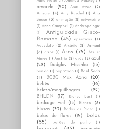
Alma Novia
(1)
Amanda Wakeley
(1)
amarelo
(20)
Amir Awad
(2)
Amsale
(4)
Ana
Amy Kuschel
(1)
Sousa
(3)
animação
(2)
aniversário
(1)
Anna Campbell
(1)
Anthropologie
Antiguidade Greco-
(1)
Romana
(45)
aperitivos
(7)
Armani
Aqueduto
(2)
Arcádia
(2)
Asos
(75)
(8)
arroz
(1)
Atelier
azul
Aimée
(1)
Áustria
(2)
avós
(2)
(22)
Badgley Mischka
(13)
Basil Soda
ban.do
(1)
baptizado
(1)
BCBG Max Azria
(20)
(4)
bebés
(16)
beleza/maquilhagem
(22)
BHLDN
(17)
Bianca Bast
(1)
birdcage veil
(15)
Blanco
(8)
blusas
(30)
Bodas de Prata
(1)
bolos
bolas de flores
(19)
(55)
botões de punho
(1)
bouquet
(85)
bouquets