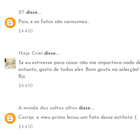
E?
disse...
Pois, e os fatos são caríssimos...
24.4.10
Hoje Criei
disse...
Se eu estivesse para casar não me importava nada de 
entanto, gosto de todos eles. Bom gosto na selecção!
Bjs
24.4.10
A miúda dos saltos altos
disse...
Corrijo: o meu primo levou um fato desse estilista :(
24.4.10