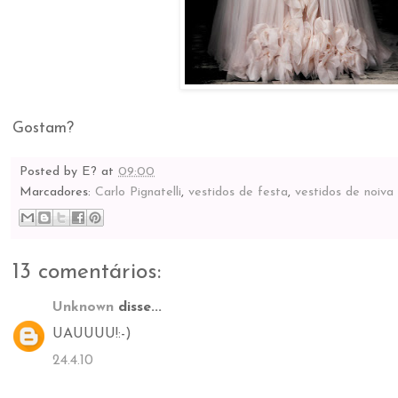
Gostam?
Posted by
E?
at
09:00
Marcadores:
Carlo Pignatelli
,
vestidos de festa
,
vestidos de noiva
13 comentários:
Unknown
disse...
UAUUUU!:-)
24.4.10