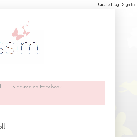
l
Siga-me no Facebook
!!