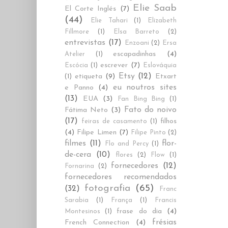
Elie Saab
El Corte Inglés
(7)
(44)
Elie Tahari
(1)
Elizabeth
Fillmore
(1)
Elsa Barreto
(2)
entrevistas
(17)
Enzoani
(2)
Ersa
escapadinhas
(4)
Atelier
(1)
escrever
(7)
Escócia
(1)
Eslováquia
Etsy
(12)
etiqueta
(9)
Etxart
(1)
eu noutros sites
e Panno
(4)
(13)
EUA
(3)
Fan Bing Bing
(1)
Fato do noivo
Fátima Neto
(3)
(17)
filhos
feiras de casamento
(1)
(4)
Filipe Limen
(7)
Filipe Pinto
(2)
filmes
(11)
flor-
Flo and Percy
(1)
de-cera
(10)
flores
(2)
Flow
(1)
fornecedores
(12)
Fornarina
(2)
fornecedores recomendados
fotografia
(65)
(32)
Franc
Sarabia
(1)
França
(1)
Francis
frase do dia
(4)
Montesinos
(1)
frésias
French Connection
(4)