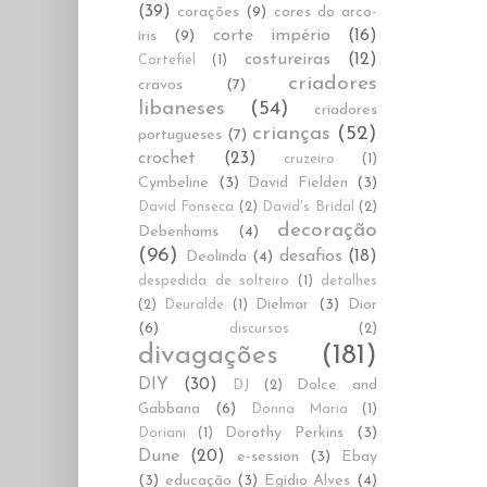
(39)
corações
(9)
cores do arco-
corte império
(16)
íris
(9)
costureiras
(12)
Cortefiel
(1)
criadores
cravos
(7)
libaneses
(54)
criadores
crianças
(52)
portugueses
(7)
crochet
(23)
cruzeiro
(1)
Cymbeline
(3)
David Fielden
(3)
David Fonseca
(2)
David's Bridal
(2)
decoração
Debenhams
(4)
(96)
desafios
(18)
Deolinda
(4)
despedida de solteiro
(1)
detalhes
Dielmar
(3)
Dior
(2)
Deuralde
(1)
(6)
discursos
(2)
divagações
(181)
DIY
(30)
Dolce and
DJ
(2)
Gabbana
(6)
Donna Maria
(1)
Dorothy Perkins
(3)
Doriani
(1)
Dune
(20)
e-session
(3)
Ebay
(3)
educação
(3)
Egídio Alves
(4)