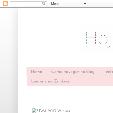
Home
Como navegar no blog
Text
Leia-me na Zankyou