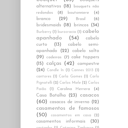
alternativos
(18)
bouquets não
redondos
(8)
boutonniere
(4)
branco
(29)
Brasil
(6)
bridesmaids
(18)
brincos
(34)
cabelo
Burberry
(1)
burocracia
(1)
apanhado
(54)
cabelo
curto
(13)
cabelo semi-
apanhado
(22)
cabelo solto
(19)
cake toppers
cadeiras
(7)
calças
(42)
(15)
campestre
(24)
Candle In
(1)
Cannes 2013
(1)
cantores
(1)
Carla Gomes
(1)
Carlo
Pignatelli
(2)
Carlos Miele
(2)
Carlos
Carolina Herrera
(4)
Paião
(1)
casacos
Casa Batalha
(23)
(60)
casacos de inverno
(12)
casamentos de famosos
(50)
casamentos em casa
(2)
casamentos informais
(30)
castanho
(1)
Catarina Zimbarra
(1)